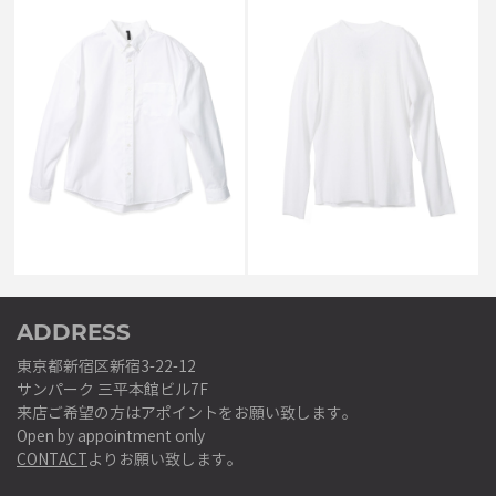
MATTHEW M WILLIAMS
MATTHEW M WILLIAMS
MMW POPLIN BUTTON UP
LONGSLEEVE TSHIRT WHITE
SHIRT WHITE
￥67,100
￥49,500
ADDRESS
東京都新宿区新宿3-22-12
サンパーク 三平本館ビル7F
来店ご希望の方はアポイントをお願い致します。
Open by appointment only
CONTACT
よりお願い致します。