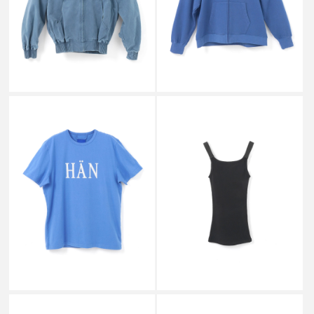
CANVAS JACKET BLUE
ZIP HOODIE BLUE
￥108,900
￥56,100
MATTHEW M WILLIAMS
MATTHEW M WILLIAMS
OVERDYE BLUE MELANGE
MMW WEBBING TANK TOP
TSHIRT BLUE
BLACK
￥20,900
￥16,500