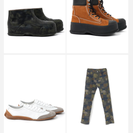
LOW RUBBER BOOT
HI RUBBER LACE UP BROWN
TREATED-GREEN
￥216,700
￥193,050
MATTHEW M WILLIAMS
MATTHEW M WILLIAMS
MMW BLACKMEANS BLACK
DESERT SNEAKER WHITE
OVERDYED BORO
PATCHWORK STRAIGHT JEAN
￥134,200
￥462,000