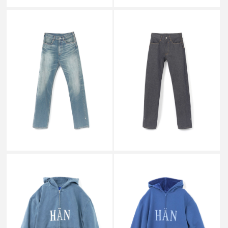
MATTHEW M WILLIAMS
MATTHEW M WILLIAMS
MMW BLUE WASHED
MMW BLUE RAW JAPANESE
JAPANESE DENIM STRAIGHT
DENIM STRAIGHT JEAN
JEAN
￥96,800
￥78,100
MATTHEW M WILLIAMS
MATTHEW M WILLIAMS
GARMENT DYE WASHED
OVERDYE BLUE MELANGE