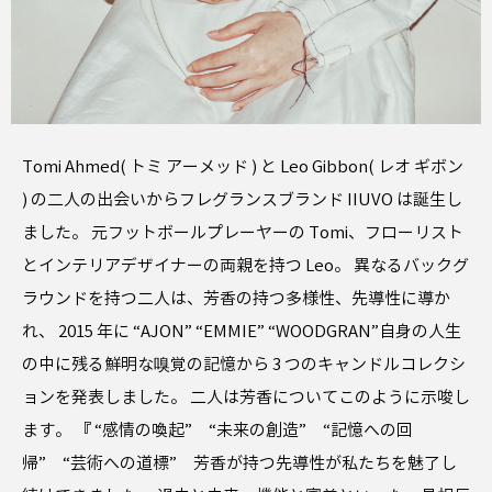
Tomi Ahmed( トミ アーメッド ) と Leo Gibbon( レオ ギボン
) の二人の出会いからフレグランスブランド IIUVO は誕生し
ました。 元フットボールプレーヤーの Tomi、フローリスト
とインテリアデザイナーの両親を持つ Leo。 異なるバックグ
ラウンドを持つ二人は、芳香の持つ多様性、先導性に導か
れ、 2015 年に “AJON” “EMMIE” “WOODGRAN”自身の人生
の中に残る鮮明な嗅覚の記憶から 3 つのキャンドルコレクシ
ョンを発表しました。 二人は芳香についてこのように示唆し
ます。 『 “感情の喚起” “未来の創造” “記憶への回
帰” “芸術への道標” 芳香が持つ先導性が私たちを魅了し