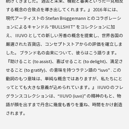
続けてきました。 過去と未来、機能と審美といった一見相反
する概念の合致点を導き出してくれます。』 2016 年には、
現代アーティストの Stefan Brüggemann とのコラボレーシ
ョンによるキャンドル “BULLSHIT” をコレクションに加
え、 IIUVO としての新しい芳香の概念を提案し、世界各国の
厳選された百貨店、コンセプトストアからの評価を確立しま
した。 ブランド名の由来について、彼らはこう語ります。
『助けること (to assist)、喜ばせること (to delight)、満足さ
せること (to gratify)、の意味を持つラテン語の “iuvō” . この
動詞のもつ意味は、単純な概念ではありますが、私たちにと
ってとても大きな意義が込められています。』 IIUVO のフレ
グランスコレクションは、“IIUVO (iuvō)” の精神のもと、物
語が顔を出すまで丹念に幾度も香りを重ね、時間をかけ創造
されます。