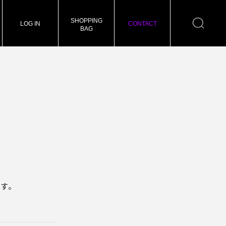
SHOPPING
LOG IN
CONTACT
BAG
ます。
。