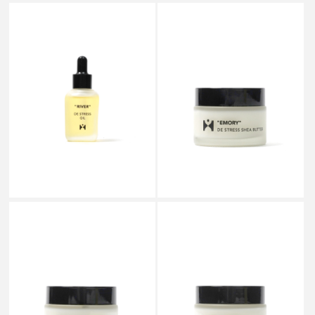
HORO
HORO
DE STRESS SHEA BUTTER
DE STRESS OIL "RIVER"
"EMORY"
￥4,180
￥4,400
HORO
HORO
DE STRESS SHEA BUTTER
DE STRESS SHEA BUTTER
"VIOLA"
"RIVER"