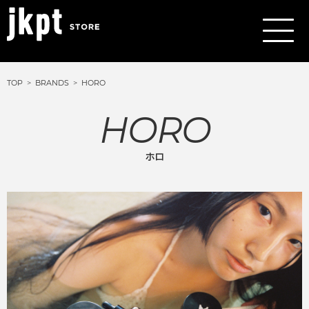
TOP
BRANDS
HORO
HORO
ホロ