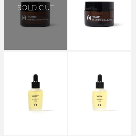
SOLD OUT
DE STRESS SHEA BUTTER
"REED"
￥4,070
HORO
HORO
DE STRESS OIL "EMORY"
DE STRESS OIL "VIOLA"
￥4,180
￥4,180