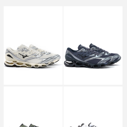
SALE
SALE
MIZUNO
MIZUNO
WAVE PROPHECY LS
WAVE PROPHECY LS OFF
NAVY/BLACK/METALLIC
WHITE/BLACK/SILVER _
SILVER _
￥29,700
￥29,700
↓
↓
￥14,850
￥14,850
SALE
SALE
MIZUNO
MIZUNO
WAVE PROPHECY LS
WAVE PROPHECY LS WHITE