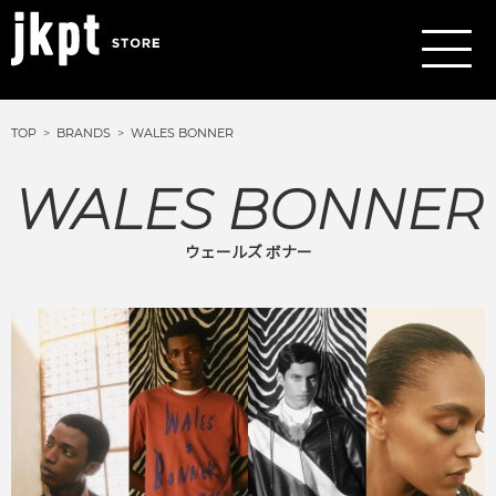
TOP
BRANDS
WALES BONNER
WALES BONNER
ウェールズ ボナー