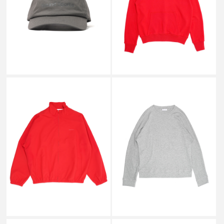
CAP GREY_
HOODIE RED_
￥9,600
￥24,500
↓
↓
￥4,730
￥12,210
SALE
SALE
SOUND SPORTS
SOUND SPORTS
NYLON JACKET RED_
LONG SLEEVED TEE GREY_
￥25,000
￥14,500
↓
↓
￥12,430
￥7,150