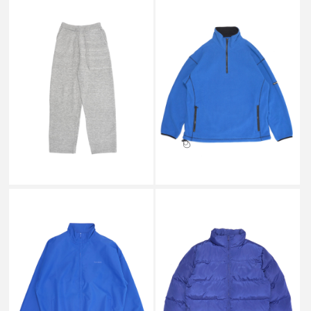
SALE
SALE
SOUND SPORTS
SOUND SPORTS
KNIT PANTS GRAY_
FLEECE HALF-ZIP BLUE_
￥27,800
￥26,000
↓
↓
￥13,860
￥12,980
SALE
SALE
SOUND SPORTS
SOUND SPORTS
NYLON JACKET BLUE_
PUFFER JACKET BLUE_