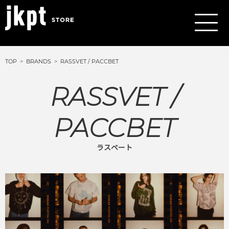
TOP
BRANDS
RASSVET / PACCBET
RASSVET /
PACCBET
ラスベート