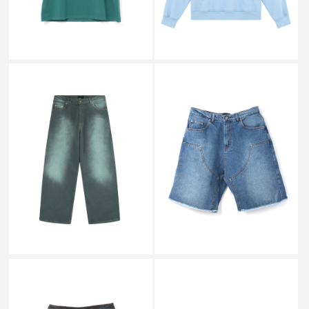
￥14,300
￥38,500
↓
↓
￥8,580
￥23,100
SALE
SALE
RASSVET / PACCBET
RASSVET / PACCBET
SUN DYED DOUBLE KNEE
SUN DYED BAGGY DENIM
BAGGY DENIM SHORTS LIGHT
PANTS DARK GREEN
BLUE
￥45,100
￥44,550
↓
↓
￥27,060
￥26,730
SALE
SALE