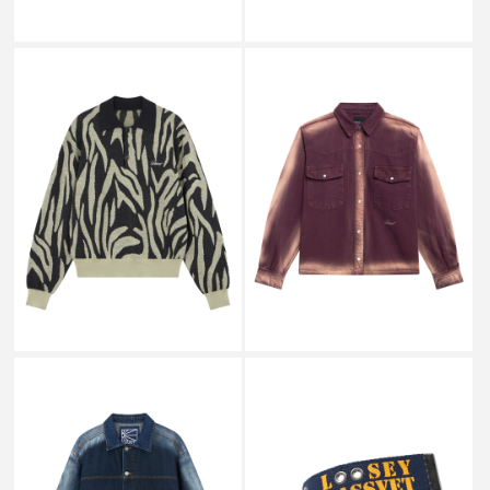
SALE
SALE
RASSVET / PACCBET
RASSVET / PACCBET
SAFARI KNIT LS POLO GREY
SHADOW WASH LOOSE FIT
GREEN_
DENIM SHIRT PURPLE_
￥57,750
￥45,100
↓
↓
￥28,820
￥22,550
SALE
SALE
RASSVET / PACCBET
RASSVET / PACCBET