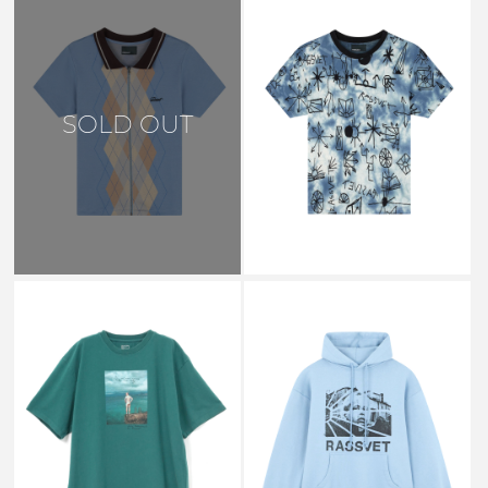
SALE
RASSVET / PACCBET
SOLD OUT
SCRIBBLE JACQUARD TIE
DYE TEE SHIRT BLUE
￥25,850
↓
￥15,510
SALE
SALE
RASSVET / PACCBET
RASSVET / PACCBET
HERITAGE HOODIE LIGHT
POV TEE SHIRT GREEN
BLUE