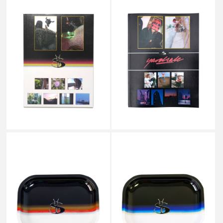
YARDSALE
YARDSALE
YS MAGAZINE ISSUE 2
YS MAGAZINE
￥4,180
￥2,860
YARDSALE
YARDSALE
HORIZON TRAY RED
HORIZON TRAY BLUE