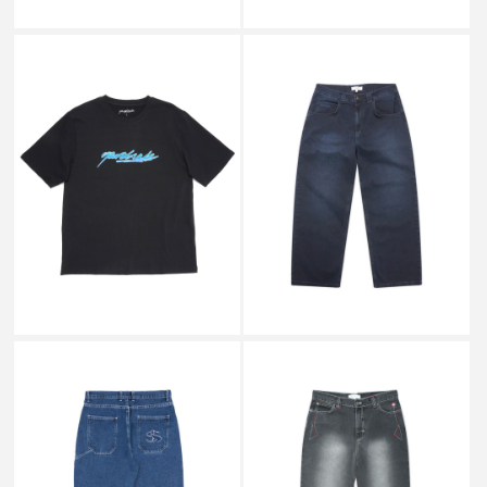
SALE
SALE
YARDSALE
YARDSALE
IVORY SLUB JEANS DARK
SCRIPT SPRAY T-SHIRT BLACK
DENIM _
￥8,800
￥24,200
↓
↓
￥4,400
￥12,100
SALE
SALE
YARDSALE
YARDSALE