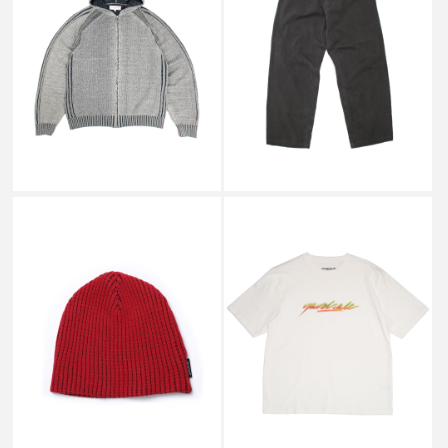
PHANTASY CHENILLE HOOD
PHANTASY SLACKS BLACK
BEIGE/NAVY
￥23,650
￥20,350
↓
↓
￥14,190
￥12,210
SALE
SALE
YARDSALE
YARDSALE
VENOM BEANIE RED
SCRIPT SPRAY T-SHIRT WHITE
￥8,250
￥8,800
↓
↓
￥4,070
￥4,400