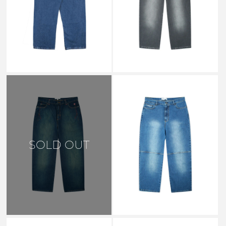
CULTURE SLUB PHANTASY
PHANTASY JEANS DENIM _
JEANS WASHED BLACK _
￥23,650
￥25,850
↓
↓
￥9,460
￥10,340
SALE
YARDSALE
SOLD OUT
PHANTASY PANEL JEANS
DENIM _
￥25,300
↓
￥10,120