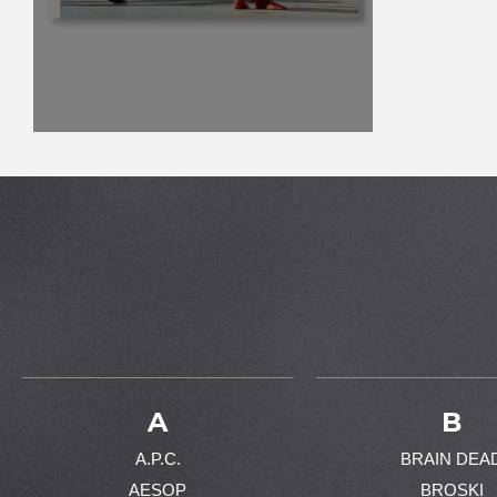
A
B
A.P.C.
BRAIN DEA
AESOP
BROSKI