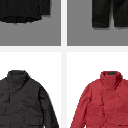
GOLDWIN 0
GOLDWIN 0
01 GORE-TEX FIELD
GZ05101 GORE-TEX
L JACKET BIOTITE
SHELL JACKET IR