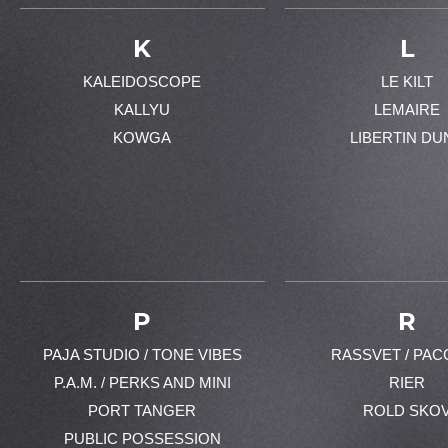
K
L
KALEIDOSCOPE
LE KILT
KALLYU
LEMAIRE
KOWGA
LIBERTIN DU
P
R
PAJA STUDIO / TONE VIBES
RASSVET / PAC
P.A.M. / PERKS AND MINI
RIER
PORT TANGER
ROLD SKO
PUBLIC POSSESSION