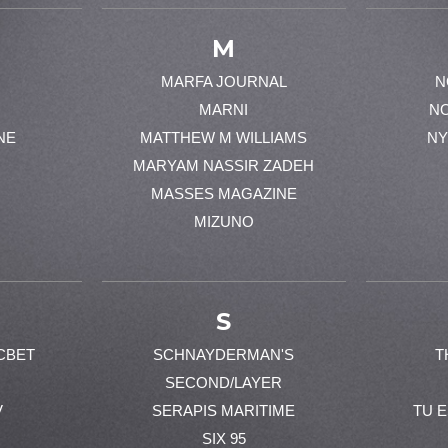
M
MARFA JOURNAL
N
MARNI
N
NE
MATTHEW M WILLIAMS
NY
MARYAM NASSIR ZADEH
MASSES MAGAZINE
MIZUNO
S
CBET
SCHNAYDERMAN'S
T
SECOND/LAYER
V
SERAPIS MARITIME
TU 
SIX 95