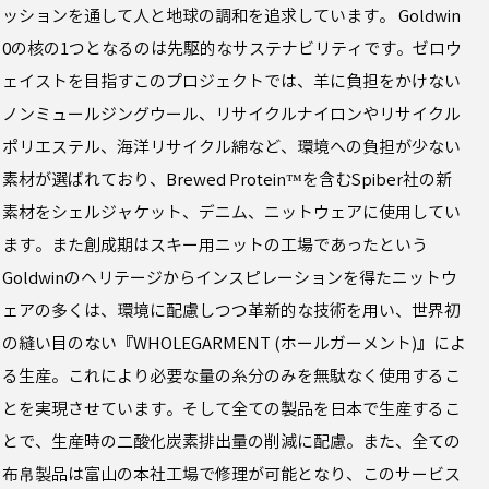
ッションを通して人と地球の調和を追求しています。 Goldwin
0の核の1つとなるのは先駆的なサステナビリティです。ゼロウ
ェイストを目指すこのプロジェクトでは、羊に負担をかけない
ノンミュールジングウール、リサイクルナイロンやリサイクル
ポリエステル、海洋リサイクル綿など、環境への負担が少ない
素材が選ばれており、Brewed Protein™を含むSpiber社の新
素材をシェルジャケット、デニム、ニットウェアに使用してい
ます。また創成期はスキー用ニットの工場であったという
Goldwinのヘリテージからインスピレーションを得たニットウ
ェアの多くは、環境に配慮しつつ革新的な技術を用い、世界初
の縫い目のない『WHOLEGARMENT (ホールガーメント)』によ
る生産。これにより必要な量の糸分のみを無駄なく使用するこ
とを実現させています。そして全ての製品を日本で生産するこ
とで、生産時の二酸化炭素排出量の削減に配慮。また、全ての
布帛製品は富山の本社工場で修理が可能となり、このサービス