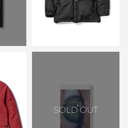
￥154,000
 FIELD
SOLD OUT
ON RED