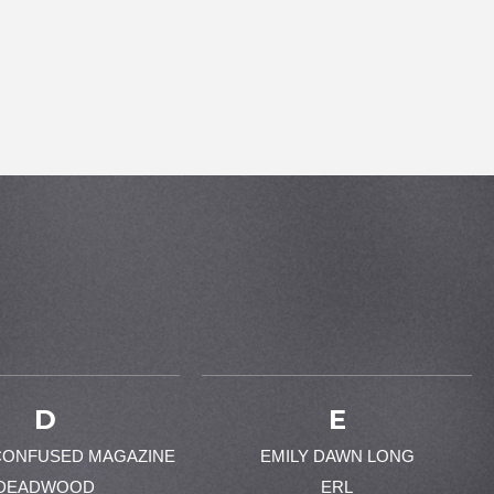
D
E
CONFUSED MAGAZINE
EMILY DAWN LONG
DEADWOOD
ERL