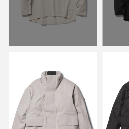
GOLDWIN 0
GZ05101 GORE-TEX FIELD
GZ051
SHELL JACKET OYA
SHEL