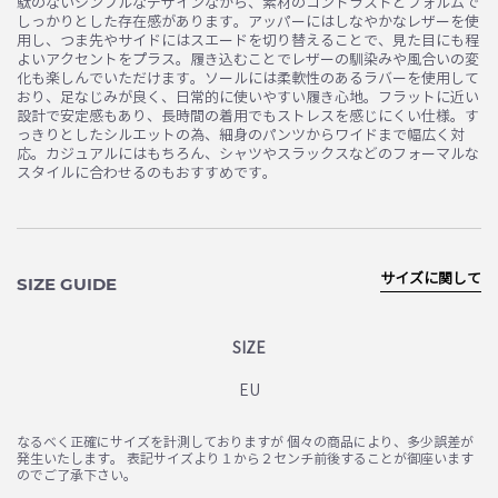
駄のないシンプルなデザインながら、素材のコントラストとフォルムで
しっかりとした存在感があります。アッパーにはしなやかなレザーを使
用し、つま先やサイドにはスエードを切り替えることで、見た目にも程
よいアクセントをプラス。履き込むことでレザーの馴染みや風合いの変
化も楽しんでいただけます。ソールには柔軟性のあるラバーを使用して
おり、足なじみが良く、日常的に使いやすい履き心地。フラットに近い
設計で安定感もあり、長時間の着用でもストレスを感じにくい仕様。す
っきりとしたシルエットの為、細身のパンツからワイドまで幅広く対
応。カジュアルにはもちろん、シャツやスラックスなどのフォーマルな
スタイルに合わせるのもおすすめです。
サイズに関して
SIZE GUIDE
SIZE
EU
なるべく正確にサイズを計測しておりますが 個々の商品により、多少誤差が
発生いたします。 表記サイズより１から２センチ前後することが御座います
のでご了承下さい。