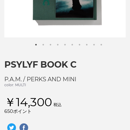
PSYLYF BOOK C
P.A.M. / PERKS AND MINI
color: MULTI
￥14,300
税込
650ポイント