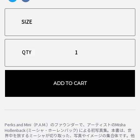
QTY
ADD TO CART
Perks and Mini（P.A.M.）のファウンダーで、アーティストのMisha
Hollenback (ミーシャ・ホーレンバック) による初写真集。本書は、世
界中を旅するミーシャが切り取った、写真やイメージの集合体です。他