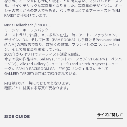
ならぬ、ミーシャにしか切り取ることの出来ない、マジカルでピースフ
ル、サイケデリックな写真集となりました。写真集のデザインは、ミー
シャの古くからの友人でもある、パリを拠点とするアーティスト”M/M
PARIS” が手掛けています。
Misha Hollenbach / PROFILE
ミーシャ・ホーレンバック
オーストラリア出身、メルボルン在住。 時にアート、ファッション、
デザイン、DJ、そして出版（PAM BOOKS）も手掛けるPerks and Mini
(P.A.M.)の創設者であり、数多くの雑誌、ブランドとのコラボレーショ
ン、そして展覧会を開催している。
2009年からはソロでアーティスト活動を開始。
今まで彼の作品はMu Gallery (アイントホーフェン) V1 Gallery (コペンハ
ーゲン)、Alleged Gallery (ニューヨーク) and Deitch Projects (ニューヨ
ーク)、FAMILY BACKROOM GALLERY (ロサンジェルス)、そして
GALLERY TARGET(東京)にて紹介されている。
内容は3カバー共に同じものとなります。
種類ごとに付属する写真が異なります。
サイズに関して
SIZE GUIDE
お買い物を続ける
カートへ進む