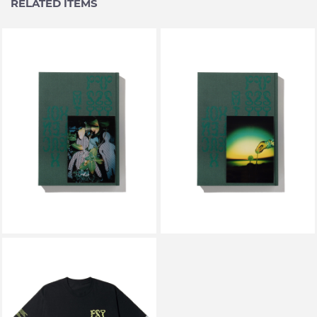
RELATED ITEMS
P.A.M. / PERKS AND MINI
P.A.M. / PERKS AND MINI
PSYLYF BOOK A
PSYLYF BOOK B
￥14,300
￥14,300
P.A.M. / PERKS AND MINI