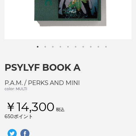
PSYLYF BOOK A
P.A.M. / PERKS AND MINI
color: MULTI
￥14,300
税込
650ポイント