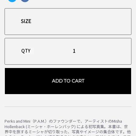
QTY
ADD TO CART
Perks and Mini（P.A.M.）のファウンダーで、アーティストのMisha
Hollenback (ミーシャ・ホーレンバック) による初写真集。本書は、世
界中を旅するミーシャが切り取った、写真やイメージの集合体です。他