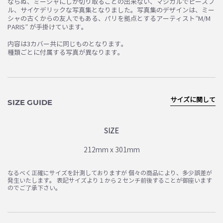
ならぬ、ミーシャにしか切り取ることの出来ない、マジカルでピースフ
ル、サイケデリックな写真集となりました。写真集のデザインは、ミー
シャの古くからの友人でもある、パリを拠点とするアーティスト”M/M
PARIS” が手掛けています。
内容は3カバー共に同じものとなります。
種類ごとに付属する写真が異なります。
サイズに関して
SIZE GUIDE
SIZE
212mm x 301mm
お買い物を続ける
カートへ進む
なるべく正確にサイズを計測しておりますが 個々の商品により、多少誤差が
発生いたします。 表記サイズより１から２センチ前後することが御座います
のでご了承下さい。