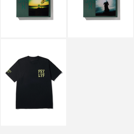
￥14,300
￥14,300
P.A.M. / PERKS AND MINI
PSYLYF TEE BLACK
￥6,600