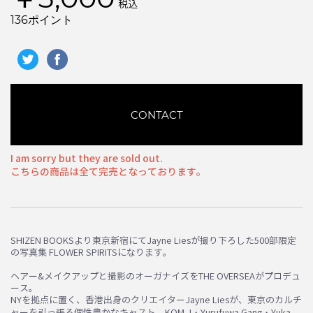
税込
136ポイント
CONTACT
I am sorry but they are sold out.
こちらの商品は全て完売となっております。
SHIZEN BOOKSより東京新宿にてJayne Liesが撮り下ろした500部限定
の写真集 FLOWER SPIRITSになります。
ヘアー&メイクアップと撮影のオーガナイズをTHE OVERSEAがプロデュ
ース。
お買い物を続ける
カートへ進む
NYを拠点に置く、香港出身のクリエイターJayne Liesが、東京のカルチ
ャーを引っ張る個性豊かなキャスト、KOM_I・Yurufuwa Gang・Yuka