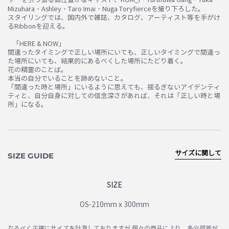
Mizuhara・Ashley・Taro Imai・Nuga Toryfierceを撮り下ろした。
スタイリングでは、国内外で雑誌、カタログ、アーティスト等を手がけ
るRibbonを迎える。
⠀
⠀「HERE & NOW」
間違ったタイミングで正しい場所にいても、正しいタイミングで間違っ
た場所にいても、結果的にあるべくした場所にたどり着く。
花の精霊のことば。
本当の自分でいることを諦めないこと。
「間違った時と場所」にいるように思えても、揺るぎないアイデンティ
ティと、自分自身に対しての信念深さがあれば、それは「正しい時と場
所」になる。
サイズに関して
SIZE GUIDE
SIZE
OS-210mm x 300mm
なるべく正確にサイズを計測しておりますが 個々の商品により、多少誤差が