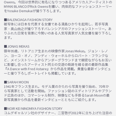
Owens。今回は世界的に有名になりつつあるアメリカ人アーティストの
MYKKI BLANCOがRick Owensを纏い、肉体的なファッションストーリー
をYosuke Demukaiが撮り下ろします。
■BALENCIAGA FASHION STORY
被写体には日本を代表する女優である満島ひかりを起用し、若手写真
家・奥山由之が撮り下ろすバレンシアガのファッションストーリー。あ
りふれた日常を背景に今勢いのある人気写真家が人気女優を撮り下ろし
ます。
■JONAS MEKAS
御年95歳、リトアニア生まれの映像作家Jonas Mekas。ジョン・レノ
ン、ヨーコ・オノ、アンディ・ウォーホルからロバート・フランクな
ど、メインストリームからアンダーグラウンドまで親密ながらもお互い
に影響し合ったアーティスト同士の交遊の軌跡を綴る彼の最新作品集
『A Dance with Fred Astaire』から作品を掲載。貴重な最新インタビュ
ーと撮り下ろしポートレイトも掲載しています。
■SARAH MOON
1941年フランス生まれ。モデル業のかたわら写真を撮り始め、70年か
ら写真家として活動を開始。ファッション誌のエディトリアルやブラン
ド広告のほか、コマーシャル制作、映像なども手掛るSarah Moonの最
新写真展から作品を最新インタビューとともにご紹介します。
■NOIR KEI NINOMIYA FASHION STORY
コムデギャルソン社のデザイナー、二宮啓が2012年に立ち上げた注目の