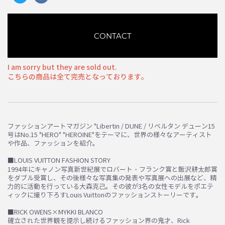
CONTACT
I am sorry but they are sold out.
こちらの商品は全て完売となっております。
ファッションアートマガジン "Libertin / DUNE / リベルタン デューン15
号はNo.15 "HERO" "HEROINE"をテーマに、世界の様々なアーティスト
や作品、ファッションを紹介。
■LOUIS VUITTON FASHION STORY
1994年にキャノン写真新世紀展でロバート・フランク賞と飯沢耕太郎賞
をダブル受賞し、その後様々な写真集の発表や写真展への出展など、精
力的に活動を行っている大森克己。その彼が3名の女性モデルをポエテ
ィックに撮り下ろすLouis Vuittonのファッションストーリーです。
■RICK OWENS×MYKKI BLANCO
確立された世界観を提示し続けるファッション界の鬼才、Rick