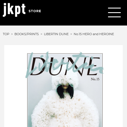
TOP
BOOKS/PRINTS
LIBERTIN DUNE
No.15 HERO and HEROINE