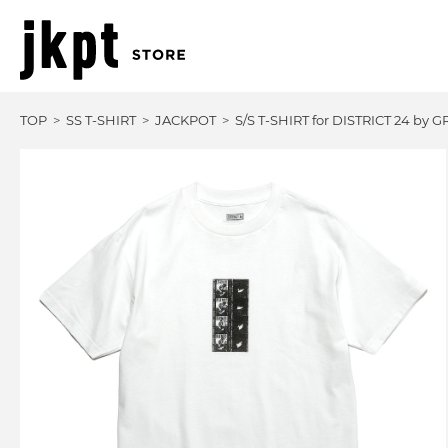
TOP
SS T-SHIRT
JACKPOT
S/S T-SHIRT for DISTRICT 24 b