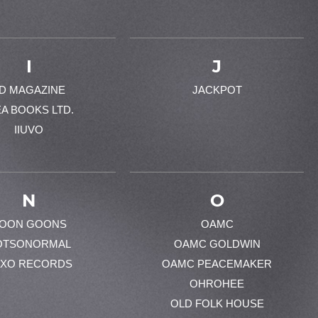
I
J
-D MAGAZINE
JACKPOT
EA BOOKS LTD.
IIUVO
N
O
OON GOONS
OAMC
OTSONORMAL
OAMC GOLDWIN
XO RECORDS
OAMC PEACEMAKER
OHROHEE
OLD FOLK HOUSE