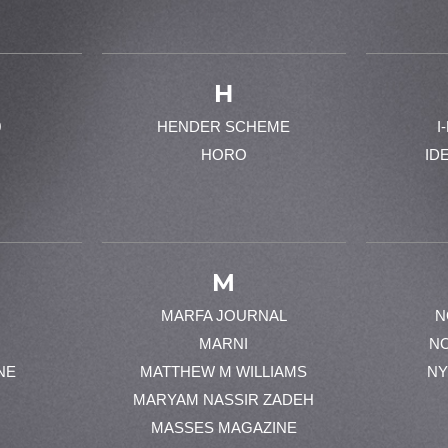
H
0
HENDER SCHEME
I
HORO
ID
M
MARFA JOURNAL
N
MARNI
N
NE
MATTHEW M WILLIAMS
NY
MARYAM NASSIR ZADEH
MASSES MAGAZINE