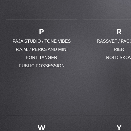
P
R
PAJA STUDIO / TONE VIBES
RASSVET / PAC
P.A.M. / PERKS AND MINI
RIER
PORT TANGER
ROLD SKO
PUBLIC POSSESSION
W
Y