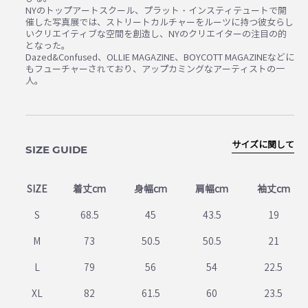
NYのトップアートスクール、プラット・インスティテュートで開
催した写真展では、ストリートカルチャーをルーツに持つ彼女らし
いクリエイティブな空間を創造し、NYのクリエイターの注目の的
となった。
Dazed&Confused、OLLIE MAGAZINE、BOYCOTT MAGAZINEなどに
もフューチャーされており、アップカミングなアーティストの一
人。
サイズに関して
SIZE GUIDE
SIZE
着丈cm
身幅cm
肩幅cm
袖丈cm
S
68.5
45
43.5
19
M
73
50.5
50.5
21
L
79
56
54
22.5
XL
82
61.5
60
23.5