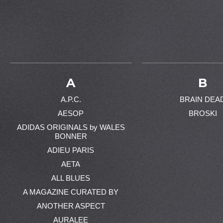
A
B
A.P.C.
BRAIN DEA
AESOP
BROSKI
ADIDAS ORIGINALS by WALES
BONNER
ADIEU PARIS
AETA
ALL BLUES
A MAGAZINE CURATED BY
ANOTHER ASPECT
AURALEE