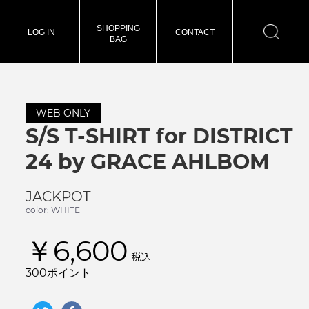
SHOPPING
LOG IN
CONTACT
BAG
WEB ONLY
S/S T-SHIRT for DISTRICT
24 by GRACE AHLBOM
JACKPOT
color: WHITE
￥6,600
税込
300ポイント