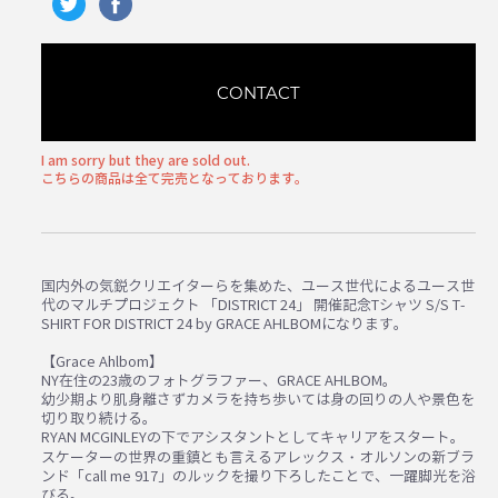
CONTACT
I am sorry but they are sold out.
こちらの商品は全て完売となっております。
国内外の気鋭クリエイターらを集めた、ユース世代によるユース世
代のマルチプロジェクト 「DISTRICT 24」 開催記念Tシャツ S/S T-
SHIRT FOR DISTRICT 24 by GRACE AHLBOMになります。
【Grace Ahlbom】
NY在住の23歳のフォトグラファー、GRACE AHLBOM。
幼少期より肌身離さずカメラを持ち歩いては身の回りの人や景色を
切り取り続ける。
RYAN MCGINLEYの下でアシスタントとしてキャリアをスタート。
スケーターの世界の重鎮とも言えるアレックス・オルソンの新ブラ
ンド「call me 917」のルックを撮り下ろしたことで、一躍脚光を浴
びる。