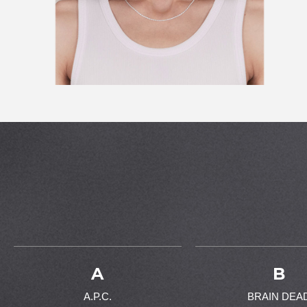
A
B
A.P.C.
BRAIN DEA