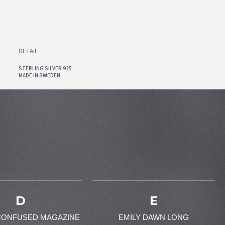
DETAIL
STERLING SILVER 925
MADE IN SWEDEN
D
E
CONFUSED MAGAZINE
EMILY DAWN LONG