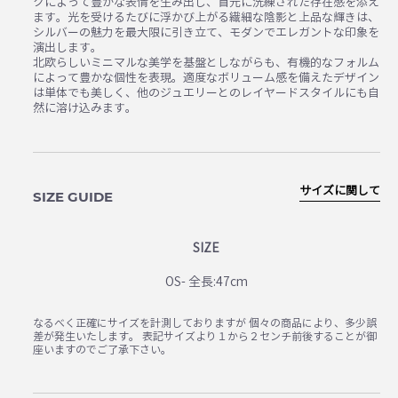
クによって豊かな表情を生み出し、首元に洗練された存在感を添え
ます。光を受けるたびに浮かび上がる繊細な陰影と上品な輝きは、
シルバーの魅力を最大限に引き立て、モダンでエレガントな印象を
演出します。
北欧らしいミニマルな美学を基盤としながらも、有機的なフォルム
によって豊かな個性を表現。適度なボリューム感を備えたデザイン
は単体でも美しく、他のジュエリーとのレイヤードスタイルにも自
然に溶け込みます。
サイズに関して
SIZE GUIDE
SIZE
OS- 全長:47cm
なるべく正確にサイズを計測しておりますが 個々の商品により、多少誤
差が発生いたします。 表記サイズより１から２センチ前後することが御
座いますのでご了承下さい。