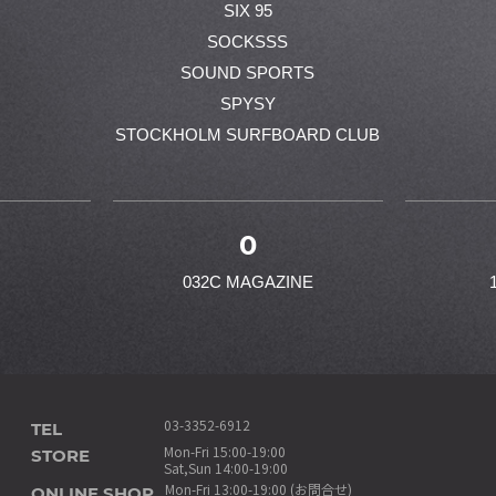
SIX 95
SOCKSSS
SOUND SPORTS
SPYSY
STOCKHOLM SURFBOARD CLUB
0
032C MAGAZINE
TEL
03-3352-6912
STORE
Mon-Fri 15:00-19:00
Sat,Sun 14:00-19:00
ONLINE SHOP
Mon-Fri 13:00-19:00 (お問合せ)