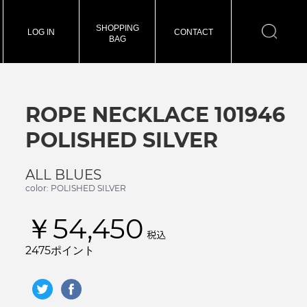
SHOPPING
LOG IN
CONTACT
BAG
ROPE NECKLACE 101946
POLISHED SILVER
ALL BLUES
color: POLISHED SILVER
￥54,450
税込
2475ポイント