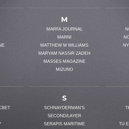
M
MARFA JOURNAL
N
MARNI
N
NE
MATTHEW M WILLIAMS
NY
MARYAM NASSIR ZADEH
MASSES MAGAZINE
MIZUNO
S
CBET
SCHNAYDERMAN'S
T
SECOND/LAYER
V
SERAPIS MARITIME
TU 