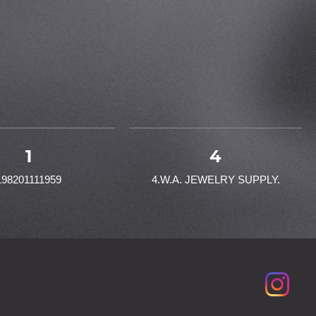
1
4
198201111959
4.W.A. JEWELRY SUPPLY.