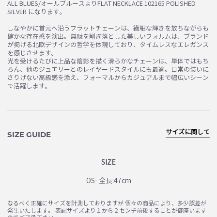
ALL BLUES/オールブルースよりFLAT NECKLACE 102165 POLISHED
SILVER になります。
しなやかに首元へ沿うフラットチェーンは、繊細な輝きを放ちながらも
確かな存在感を演出。無駄を削ぎ落とした美しいフォルムは、ブランド
が掲げる北欧デザインの哲学を体現しており、タイムレスなエレガンス
を感じさせます。
光を受けるたびに上品な陰影を描く滑らかなチェーンは、単体ではもち
ろん、他のジュエリーとのレイヤードスタイルにも最適。日常の装いに
さりげない高級感を添え、フォーマルからカジュアルまで幅広いシーン
で活躍します。
サイズに関して
SIZE GUIDE
SIZE
OS- 全長:47cm
なるべく正確にサイズを計測しておりますが 個々の商品により、多少誤差が
発生いたします。 表記サイズより１から２センチ前後することが御座います