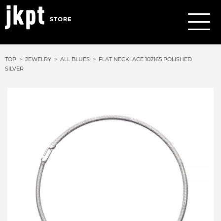
TOP
JEWELRY
ALL BLUES
FLAT NECKLACE 102165 POLISHED
SILVER