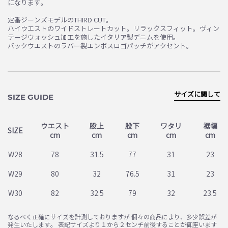
になります。
定番ジーンズモデルのTHIRD CUT。
ハイウエストのワイドストレートカット。リラックスフィット。ヴィン
テージウォッシュ加工を施したイタリア製デニムを使用。
バックウエストのラバー製エンボスロゴパッチがアクセント。
サイズに関して
SIZE GUIDE
ウエスト
股上
股下
ワタリ
裾幅
SIZE
cm
cm
cm
cm
cm
W28
78
31.5
77
31
23
W29
80
32
76.5
31
23
W30
82
32.5
79
32
23.5
なるべく正確にサイズを計測しておりますが 個々の商品により、多少誤差が
発生いたします。 表記サイズより１から２センチ前後することが御座います