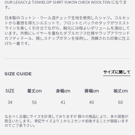
OUR LEGACYよりENVELOP SHIRT YUKON CHECK WOOLTON になりま
す。
日本製のコットン・ウール混チェック生地を使用したシャツ。コルセッ
トから着想を得たシルエットで、フロントとバックのタックがウエスト
ラインを美しく引き立てながら、胸元には程よいボリュームを演出して
います。外側にレイヤーを重ねたダブルカフス仕様やラップアラウンド
カフディテール、隠しスナップボタンを採用し、洗練された印象に仕上
げた一着です。
サイズに関して
SIZE GUIDE
SIZE
着丈cm
身幅cm
肩幅cm
袖丈cm
34
56
41
40
60
なるべく正確にサイズを計測しておりますが 個々の商品により、多少誤差が
発生いたします。 表記サイズより１から２センチ前後することが御座います
のでご了承下さい。