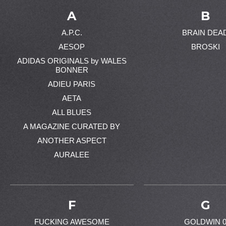
A
B
A.P.C.
BRAIN DEA
AESOP
BROSKI
ADIDAS ORIGINALS by WALES
BONNER
ADIEU PARIS
AETA
ALL BLUES
A MAGAZINE CURATED BY
ANOTHER ASPECT
AURALEE
F
G
FUCKING AWESOME
GOLDWIN 