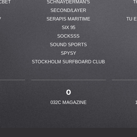
CBET
SCHNAYDERMAN'S
T
SECOND/LAYER
V
SERAPIS MARITIME
TU 
SIX 95
SOCKSSS
SOUND SPORTS
SPYSY
STOCKHOLM SURFBOARD CLUB
0
032C MAGAZINE