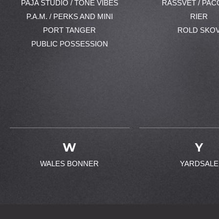
PAJA STUDIO / TONE VIBES
RASSVET / PAC
P.A.M. / PERKS AND MINI
RIER
PORT TANGER
ROLD SKO
PUBLIC POSSESSION
W
Y
WALES BONNER
YARDSALE