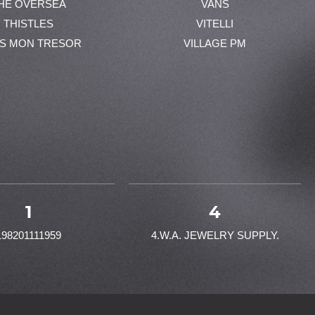
HE OVERSEA
VANS
THISTLES
VITELLI
ES MON TRESOR
VILLAGE PM
1
4
198201111959
4.W.A. JEWELRY SUPPLY.