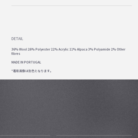
DETAIL
36% Wool 26% Polyester 22% Acrylic 11% Alpaca 3% Polyamide 2% Other
fibres
MADE IN PORTUGAL
*着用画像は別色となります。