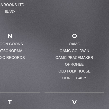
EA BOOKS LTD.
IIUVO
N
O
OON GOONS
OAMC
OTSONORMAL
OAMC GOLDWIN
XO RECORDS
OAMC PEACEMAKER
OHROHEE
OLD FOLK HOUSE
OUR LEGACY
T
V