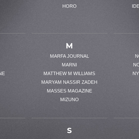
HORO
ID
M
MARFA JOURNAL
N
MARNI
N
NE
MATTHEW M WILLIAMS
NY
MARYAM NASSIR ZADEH
MASSES MAGAZINE
MIZUNO
S