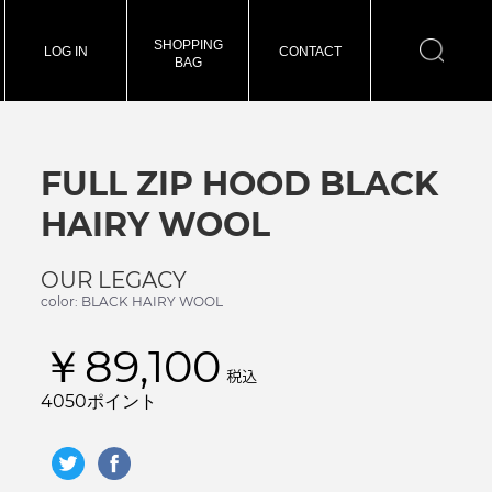
SHOPPING
LOG IN
CONTACT
BAG
FULL ZIP HOOD BLACK
HAIRY WOOL
OUR LEGACY
color: BLACK HAIRY WOOL
￥89,100
税込
4050ポイント