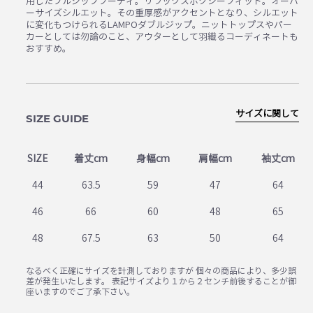
用したフルジップフーディ。リラックスボクシーフィット。オーバ
ーサイズシルエット。その重厚感がアクセントとなり、シルエット
に変化もつけられるLAMPOダブルジップ。ニットトップスやパー
カーとしては勿論のこと、アウターとして羽織るコーディネートも
おすすめ。
サイズに関して
SIZE GUIDE
SIZE
着丈cm
身幅cm
肩幅cm
袖丈cm
44
63.5
59
47
64
46
66
60
48
65
48
67.5
63
50
64
なるべく正確にサイズを計測しておりますが 個々の商品により、多少誤
差が発生いたします。 表記サイズより１から２センチ前後することが御
座いますのでご了承下さい。