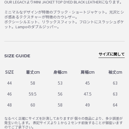
OUR LEGACYよりMINI JACKET TOP DYED BLACK LEATHERになります。
ミニマルなデザインが特徴のブラック・ショートジャケット。光沢とシ
ボ感あるテクスチャーが特徴のカウレザー。
ボクシーシルエット、リラックスフィット。フロントにスラッシュポケ
ット。Lampoのダブルジッパー。
サイズに関して
SIZE GUIDE
SIZE
着丈cm
身幅cm
肩幅cm
袖丈cm
44
58
53
45
63
46
59.5
56
47.5
63
48
60
58
49
64
なるべく正確にサイズを計測しておりますが 個々の商品により、多少誤差が
発生いたします。 表記サイズより１から２センチ前後することが御座います
のでご了承下さい。