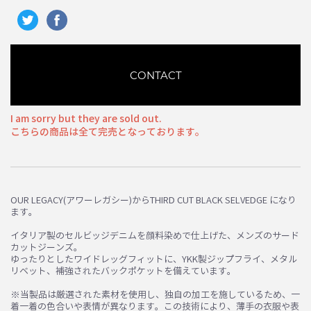
CONTACT
I am sorry but they are sold out.
こちらの商品は全て完売となっております。
OUR LEGACY(アワーレガシー)からTHIRD CUT BLACK SELVEDGE になり
ます。
イタリア製のセルビッジデニムを顔料染めで仕上げた、メンズのサード
カットジーンズ。
ゆったりとしたワイドレッグフィットに、YKK製ジップフライ、メタル
リベット、補強されたバックポケットを備えています。
お買い物を続ける
カートへ進む
※当製品は厳選された素材を使用し、独自の加工を施しているため、一
着一着の色合いや表情が異なります。この技術により、薄手の衣服や表