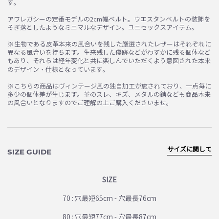
す。
お買い物を続ける
カートへ進む
アワレガシーの定番モデルの2cm幅ベルト。ウエスタンベルトの装飾を
そぎ落としたようなミニマルなデザイン。ユニセックスアイテム。
※生物である皮革本来の風合いを残した厳選されたレザーはそれぞれに
異なる風合いを持ちます。生来残した傷跡などがわずかに残る個体など
もあり、それらは経年変化と共に楽しんでいただくよう意図された本来
のデザイン・仕様となっています。
※こちらの商品はヴィンテージ風の独自加工が施されており、一点毎に
多少の個体差が生じます。革のスレ、キズ、メタルの錆なども商品本来
の風合いとなりますのでご理解の上ご購入くださいませ。
サイズに関して
SIZE GUIDE
SIZE
70 : 穴最短65cm - 穴最長76cm
80 : 穴最短77cm - 穴最長87cm