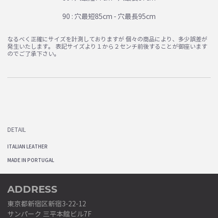
90 : 穴最短85cm - 穴最長95cm
なるべく正確にサイズを計測しておりますが 個々の商品により、多少誤差が
発生いたします。 表記サイズより１から２センチ前後することが御座います
のでご了承下さい。
DETAIL
ITALIAN LEATHER
MADE IN PORTUGAL
ADDRESS
東京都新宿区新宿3-22-12
サンパーク 三平本館ビル7F