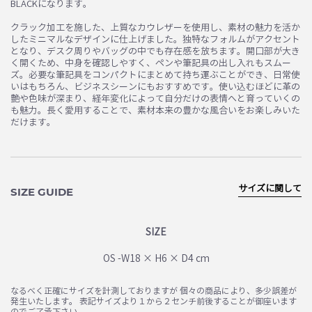
BLACKになります。
クラック加工を施した、上質なカウレザーを使用し、素材の魅力を活か
したミニマルなデザインに仕上げました。独特なフォルムがアクセント
となり、デスク周りやバッグの中でも存在感を放ちます。開口部が大き
く開くため、中身を確認しやすく、ペンや筆記具の出し入れもスムー
ズ。必要な筆記具をコンパクトにまとめて持ち運ぶことができ、日常使
いはもちろん、ビジネスシーンにもおすすめです。使い込むほどに革の
艶や色味が深まり、経年変化によって自分だけの表情へと育っていくの
も魅力。長く愛用することで、素材本来の豊かな風合いをお楽しみいた
だけます。
サイズに関して
SIZE GUIDE
SIZE
OS -W18 × H6 × D4 cm
なるべく正確にサイズを計測しておりますが 個々の商品により、多少誤差が
発生いたします。 表記サイズより１から２センチ前後することが御座います
のでご了承下さい。