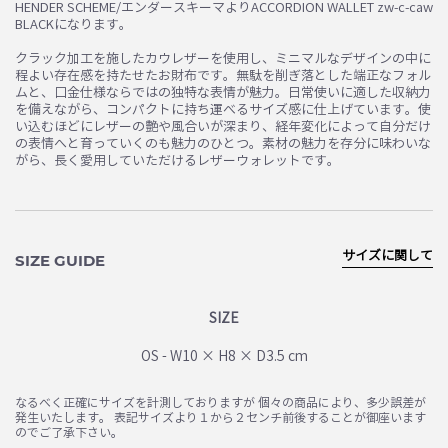
HENDER SCHEME/エンダースキーマよりACCORDION WALLET zw-c-caw
BLACKになります。
クラック加工を施したカウレザーを使用し、ミニマルなデザインの中に
程よい存在感を持たせたお財布です。無駄を削ぎ落とした端正なフォル
ムと、口金仕様ならではの独特な表情が魅力。日常使いに適した収納力
を備えながら、コンパクトに持ち運べるサイズ感に仕上げています。使
い込むほどにレザーの艶や風合いが深まり、経年変化によって自分だけ
の表情へと育っていくのも魅力のひとつ。素材の魅力を存分に味わいな
がら、長く愛用していただけるレザーウォレットです。
サイズに関して
SIZE GUIDE
SIZE
OS - W10 × H8 × D3.5 cm
なるべく正確にサイズを計測しておりますが 個々の商品により、多少誤差が
発生いたします。 表記サイズより１から２センチ前後することが御座います
のでご了承下さい。