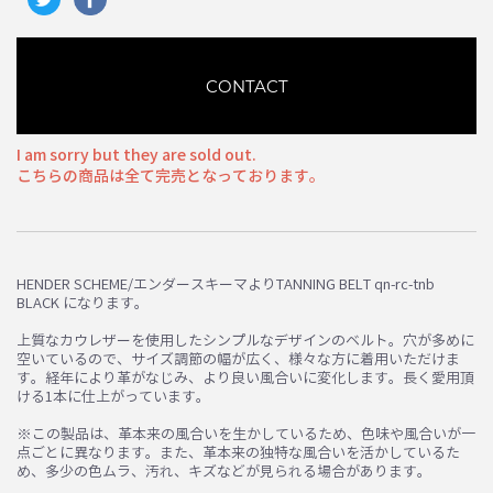
CONTACT
I am sorry but they are sold out.
こちらの商品は全て完売となっております。
HENDER SCHEME/エンダースキーマよりTANNING BELT qn-rc-tnb
BLACK になります。
上質なカウレザーを使用したシンプルなデザインのベルト。穴が多めに
お買い物を続ける
カートへ進む
空いているので、サイズ調節の幅が広く、様々な方に着用いただけま
す。経年により革がなじみ、より良い風合いに変化します。長く愛用頂
ける1本に仕上がっています。
※この製品は、革本来の風合いを生かしているため、色味や風合いが一
点ごとに異なります。また、革本来の独特な風合いを活かしているた
め、多少の色ムラ、汚れ、キズなどが見られる場合があります。