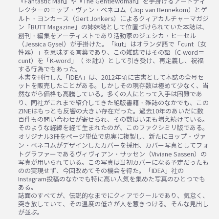
『Fantastic Man』や『The Gentlewoman』を手掛けるアートディ
レクターのヨップ・ヴァン・ベネコム（Jop van Bennekom）とゲ
ルト・ヨンカース（Gert Jonkers）によるクィアカルチャーマガジ
ン『BUTT Magazine』の姉妹誌として位置づけられていた本誌は、
創刊・編集をアーティストであり活動家のジェシカ・ヒーセル
（Jessica Gysel）が手掛けた。「kut」はオランダ語で「cunt（女
性器）」を意味する言葉であり、この雑誌ではその語（C-word＝
cunt）を「K-word」（ ※註2）として引き受け、再定義し、祝福
する行為でもあった。
本書を刊行した「IDEA」は、2012年頃に古書として本誌の全号セ
ットを販売したことがある。しかしその現存数は極めて少なく、当
然ながら価格も高騰している。多くの人にとって入手は困難であ
り、同社がこれまで紹介してきた絶版書籍・雑誌のなかでも、この
ZINEはもっとも反響の大きい存在だった。過去10年のあいだに数
百件もの問い合わせが寄せられ、その数はいまも増え続けている。
そのような経緯を経て生まれたのが、このファクシミリ版である。
オリジナル3冊をページ単位で忠実に複製し、新たにヨップ・ヴァ
ン・ベネコムがデザインしたカバーを採用、カバー写真としてフォ
トグラファーであるヴィヴィアン・サッセン（Viviane Sassen）の
写真が用いられている。この写真は当初カバーになる予定だったも
のの実現せず、今回改めてその機会を得た。「IDEA」社の
Instagram投稿のなかでも特に高い人気を集めた写真のひとつでも
ある。
誌面のすべてが、伝説的なまでにクィアでクールであり、気怠く、
突き放していて、その温度の低さが人を惹きつける。そんな見出し
が並ぶ。