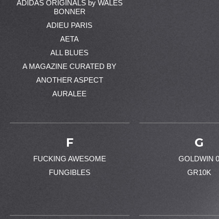
ADIDAS ORIGINALS by WALES
BONNER
ADIEU PARIS
AETA
ALL BLUES
A MAGAZINE CURATED BY
ANOTHER ASPECT
AURALEE
F
G
FUCKING AWESOME
GOLDWIN 
FUNGIBLES
GR10K