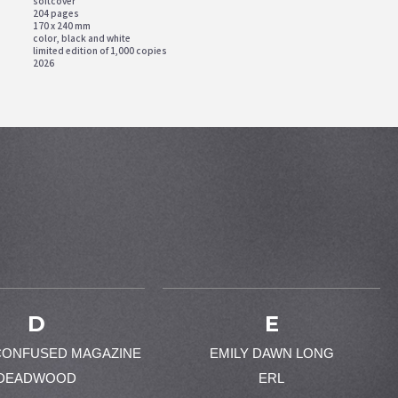
softcover
204 pages
170 x 240 mm
color, black and white
limited edition of 1,000 copies
2026
D
E
CONFUSED MAGAZINE
EMILY DAWN LONG
DEADWOOD
ERL