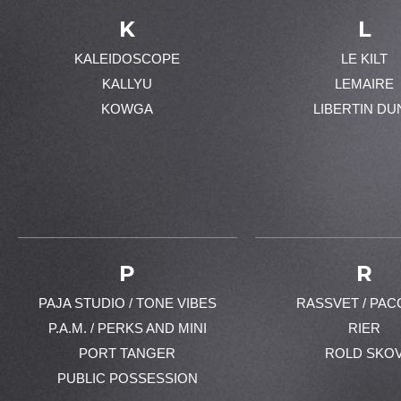
K
L
KALEIDOSCOPE
LE KILT
KALLYU
LEMAIRE
KOWGA
LIBERTIN DU
P
R
PAJA STUDIO / TONE VIBES
RASSVET / PAC
P.A.M. / PERKS AND MINI
RIER
PORT TANGER
ROLD SKO
PUBLIC POSSESSION