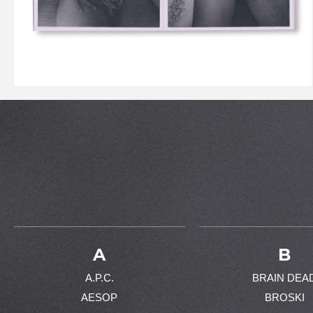
A
B
A.P.C.
BRAIN DEA
AESOP
BROSKI