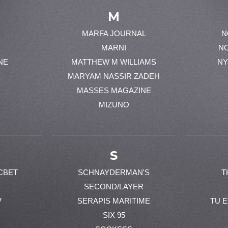
M
MARFA JOURNAL
N
MARNI
N
NE
MATTHEW M WILLIAMS
NY
MARYAM NASSIR ZADEH
MASSES MAGAZINE
MIZUNO
S
CBET
SCHNAYDERMAN'S
T
SECOND/LAYER
V
SERAPIS MARITIME
TU 
SIX 95