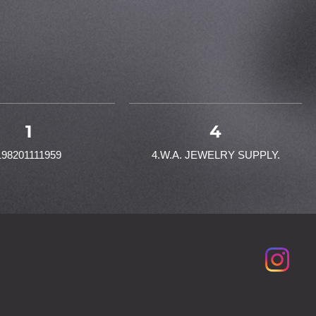
1
4
198201111959
4.W.A. JEWELRY SUPPLY.