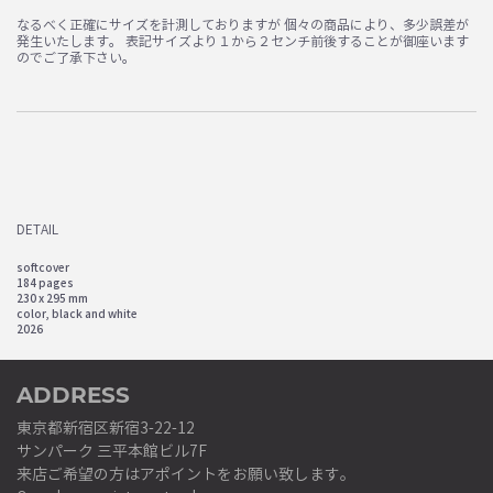
なるべく正確にサイズを計測しておりますが 個々の商品により、多少誤差が
発生いたします。 表記サイズより１から２センチ前後することが御座います
のでご了承下さい。
DETAIL
softcover
184 pages
230 x 295 mm
color, black and white
2026
ADDRESS
東京都新宿区新宿3-22-12
サンパーク 三平本館ビル7F
来店ご希望の方はアポイントをお願い致します。