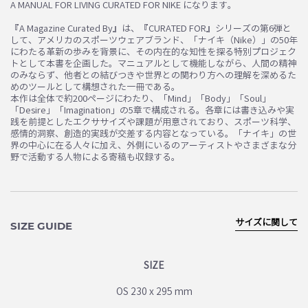
A MANUAL FOR LIVING CURATED FOR NIKE になります。
お買い物を続ける
カートへ進む
『A Magazine Curated By』は、『CURATED FOR』シリーズの第6弾と
して、アメリカのスポーツウェアブランド、「ナイキ（Nike）」の50年
にわたる革新の歩みを背景に、その内在的な知性を探る特別プロジェク
トとして本書を企画した。マニュアルとして機能しながら、人間の精神
のみならず、他者との結びつきや世界との関わり方への理解を深めるた
めのツールとして構想された一冊である。
本作は全体で約200ページにわたり、「Mind」「Body」「Soul」
「Desire」「Imagination」の5章で構成される。各章には書き込みや実
践を前提としたエクササイズや課題が用意されており、スポーツ科学、
感情的洞察、創造的実践が交差する内容となっている。「ナイキ」の世
界の中心に在る人々に加え、外側にいるのアーティストやさまざまな分
野で活動する人物による寄稿も収録する。
サイズに関して
SIZE GUIDE
SIZE
OS 230 x 295 mm