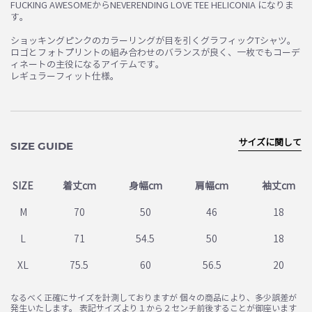
FUCKING AWESOMEからNEVERENDING LOVE TEE HELICONIA になりま
す。
ショッキングピンクのカラーリングが目を引くグラフィックTシャツ。
ロゴとフォトプリントの組み合わせのバランスが良く、一枚でもコーデ
ィネートの主役になるアイテムです。
レギュラーフィット仕様。
サイズに関して
SIZE GUIDE
SIZE
着丈cm
身幅cm
肩幅cm
袖丈cm
M
70
50
46
18
L
71
54.5
50
18
XL
75.5
60
56.5
20
なるべく正確にサイズを計測しておりますが 個々の商品により、多少誤差が
発生いたします。 表記サイズより１から２センチ前後することが御座います