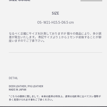
SIZE
OS- W21-H15.5-D6.5 cm
なるべく正確にサイズを計測しておりますが 個々の商品により、多少誤
差が発生いたします。 表記サイズより１から２センチ前後することが御
座いますのでご了承下さい。
DETAIL
DEER LEATHER / PIG LEATHER
MADE IN JAPAN
*こちらの個体に関しまして、本来の鹿革の特性上、通常の他皮革に比べてスレ傷等が
多く見受けられます事をご了承ください。