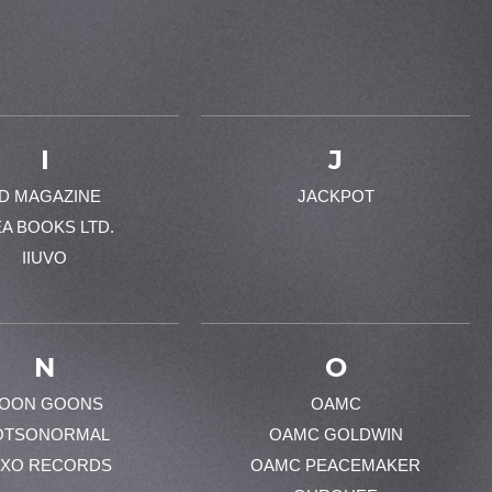
I
J
-D MAGAZINE
JACKPOT
EA BOOKS LTD.
IIUVO
N
O
OON GOONS
OAMC
OTSONORMAL
OAMC GOLDWIN
XO RECORDS
OAMC PEACEMAKER