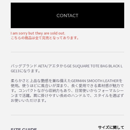
CONTACT
I am sorry but they are sold out.
こちらの商品は全て完売となっております。
バッグブランド AETA/アエタからGE SUQUARE TOTE BAG BLACK L
GE13になります。
柔らかさと上品な艶感を兼ね備えたGERMAN SMOOTH LEATHERを
使用。使うほどに風合いが深まり、長く愛用できる素材感が魅力で
す。コンパクトながら収納力もあり、日常使いからフォーマルシー
ンまで活躍。肩に掛けやすい長めのハンドルで、スタイルを選ばず
お使いいただけます。
サイズに関して
SIZE GUIDE