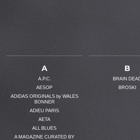
A
B
A.P.C.
BRAIN DEA
AESOP
BROSKI
ADIDAS ORIGINALS by WALES
BONNER
ADIEU PARIS
AETA
ALL BLUES
A MAGAZINE CURATED BY