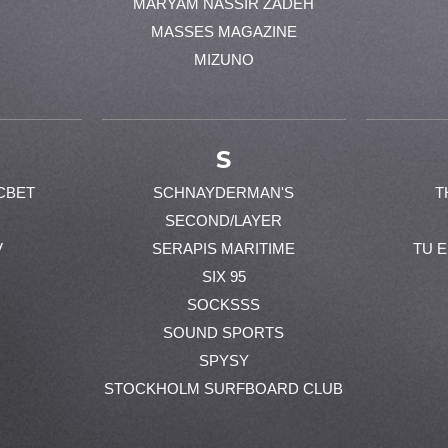
MARYAM NASSIR ZADEH
MASSES MAGAZINE
MIZUNO
S
CBET
SCHNAYDERMAN'S
T
SECOND/LAYER
V
SERAPIS MARITIME
TU 
SIX 95
SOCKSSS
SOUND SPORTS
SPYSY
STOCKHOLM SURFBOARD CLUB