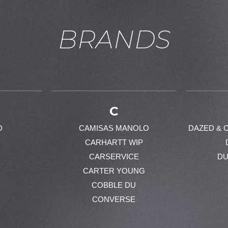
BRANDS
お買い物を続ける
カートへ進む
C
D
CAMISAS MANOLO
DAZED & 
CARHARTT WIP
CARSERVICE
DU
CARTER YOUNG
COBBLE DU
CONVERSE