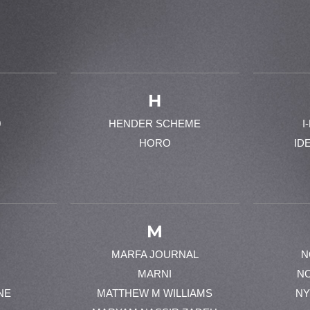
H
0
HENDER SCHEME
I
HORO
ID
M
MARFA JOURNAL
N
MARNI
N
NE
MATTHEW M WILLIAMS
NY