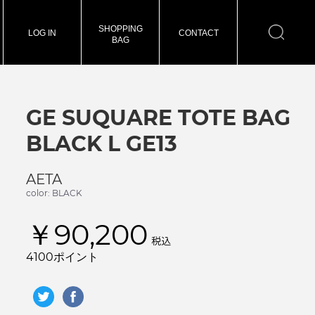
SHOPPING
LOG IN
CONTACT
BAG
GE SUQUARE TOTE BAG
BLACK L GE13
AETA
color: BLACK
￥90,200
税込
4100ポイント