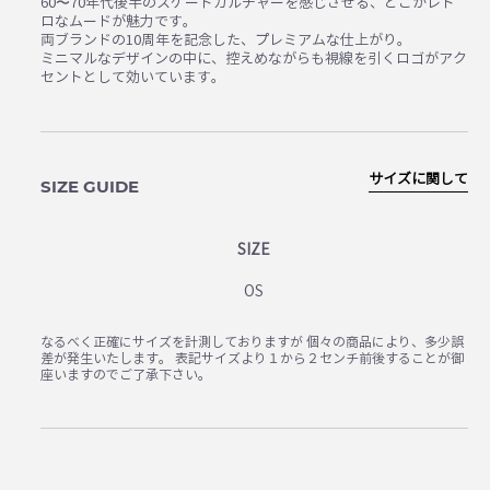
60〜70年代後半のスケートカルチャーを感じさせる、どこかレト
ロなムードが魅力です。
両ブランドの10周年を記念した、プレミアムな仕上がり。
ミニマルなデザインの中に、控えめながらも視線を引くロゴがアク
セントとして効いています。
サイズに関して
SIZE GUIDE
SIZE
OS
なるべく正確にサイズを計測しておりますが 個々の商品により、多少誤
差が発生いたします。 表記サイズより１から２センチ前後することが御
座いますのでご了承下さい。