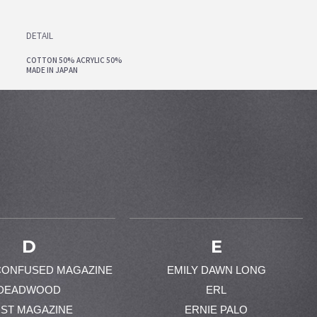
DETAIL
COTTON 50% ACRYLIC 50%
MADE IN JAPAN
D
E
CONFUSED MAGAZINE
EMILY DAWN LONG
DEADWOOD
ERL
ST MAGAZINE
ERNIE PALO