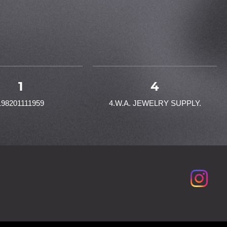
1
4
198201111959
4.W.A. JEWELRY SUPPLY.