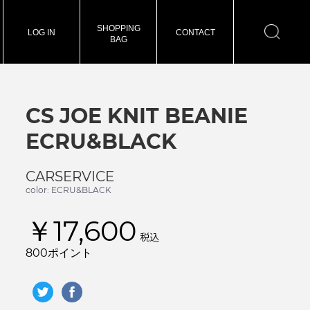
SHOPPING
LOG IN
CONTACT
BAG
CS JOE KNIT BEANIE
ECRU&BLACK
CARSERVICE
color: ECRU&BLACK
￥17,600
税込
800ポイント