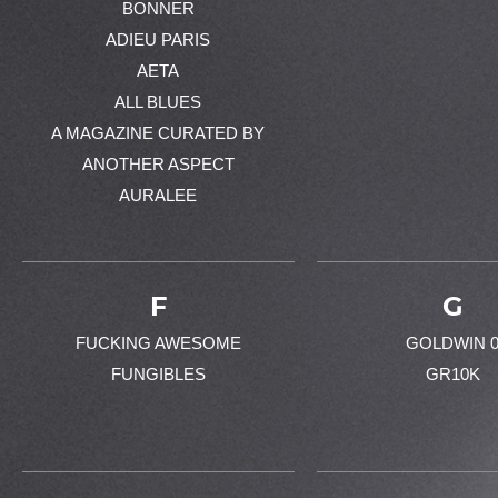
BONNER
ADIEU PARIS
AETA
ALL BLUES
A MAGAZINE CURATED BY
ANOTHER ASPECT
AURALEE
F
G
FUCKING AWESOME
GOLDWIN 
FUNGIBLES
GR10K