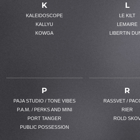
K
L
KALEIDOSCOPE
LE KILT
KALLYU
LEMAIRE
KOWGA
LIBERTIN DU
P
R
PAJA STUDIO / TONE VIBES
RASSVET / PAC
P.A.M. / PERKS AND MINI
RIER
PORT TANGER
ROLD SKO
PUBLIC POSSESSION