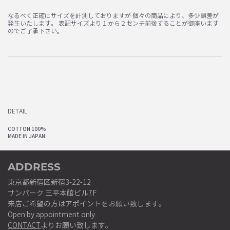
なるべく正確にサイズを計測しておりますが 個々の商品により、多少誤差が
発生いたします。 表記サイズより１から２センチ前後することが御座います
のでご了承下さい。
DETAIL
COTTON 100%
MADE IN JAPAN
ADDRESS
東京都新宿区新宿3-22-12
サンパーク 三平本館ビル7F
来店ご希望の方はアポイントをお願い致します。
Open by appointment only
CONTACT
よりお願い致します。