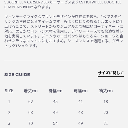
SUGERHILL×CARSERVISE/カーサービスよりCS HOTWHEEL LOGO TEE
CHAMPAIN IVORY なります。
ヴィンテージライクなプリントデザインが存在感を放ち、1枚でスタイ
リングの主役になるアイテムです。程よくゆとりのあるシルエットに仕
上げることで、ストリートからカジュアルまで幅広いコーディネートに
対応。柔らかなコットン素材を使用し、デイリーユースでも快適な着心
地を実現しています。デニムやカーゴパンツはもちろん、ショーツと合
わせたラフなスタイルにもおすすめ。シーズンレスで活躍する、グラフ
ィックTシャツです。
サイズに関して
SIZE GUIDE
SIZE
着丈cm
身幅cm
肩幅cm
袖丈cm
1
62
45
41
18
2
68
49
48
20
3
70
54
49
21