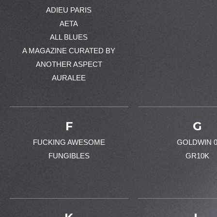
ADIEU PARIS
AETA
ALL BLUES
A MAGAZINE CURATED BY
ANOTHER ASPECT
AURALEE
F
G
FUCKING AWESOME
GOLDWIN 
FUNGIBLES
GR10K