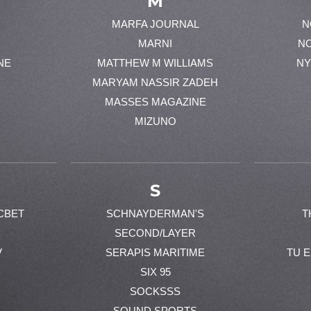
M
MARFA JOURNAL
N
MARNI
N
NE
MATTHEW M WILLIAMS
NY
MARYAM NASSIR ZADEH
MASSES MAGAZINE
MIZUNO
S
CBET
SCHNAYDERMAN'S
T
SECOND/LAYER
V
SERAPIS MARITIME
TU 
SIX 95
SOCKSSS
SOUND SPORTS