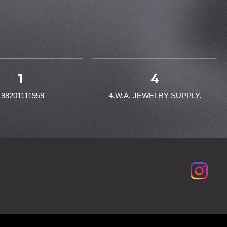
1
4
198201111959
4.W.A. JEWELRY SUPPLY.