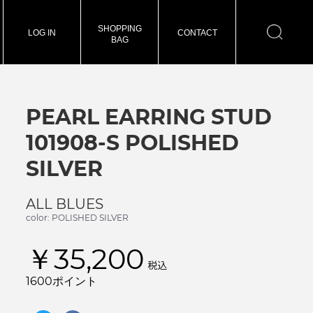
SHOPPING
LOG IN
CONTACT
BAG
PEARL EARRING STUD
101908-S POLISHED
SILVER
ALL BLUES
color: POLISHED SILVER
￥35,200
税込
1600ポイント