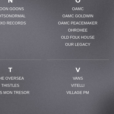
N
O
OON GOONS
OAMC
OTSONORMAL
OAMC GOLDWIN
XO RECORDS
OAMC PEACEMAKER
OHROHEE
OLD FOLK HOUSE
OUR LEGACY
T
V
HE OVERSEA
VANS
THISTLES
VITELLI
ES MON TRESOR
VILLAGE PM