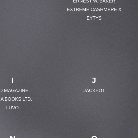
ERNEST W. BAKER
EXTREME CASHMERE X
EYTYS
I
J
-D MAGAZINE
JACKPOT
EA BOOKS LTD.
IIUVO