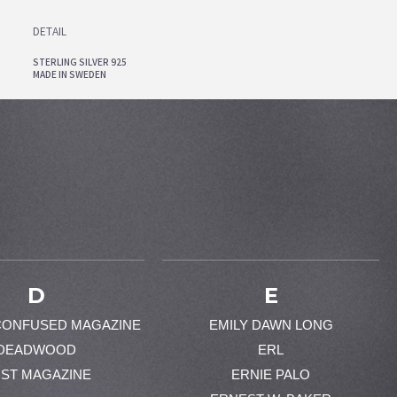
DETAIL
STERLING SILVER 925
MADE IN SWEDEN
D
E
CONFUSED MAGAZINE
EMILY DAWN LONG
DEADWOOD
ERL
ST MAGAZINE
ERNIE PALO