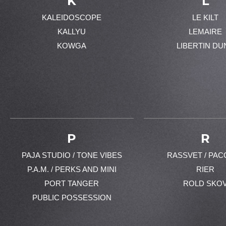
K
L
KALEIDOSCOPE
LE KILT
KALLYU
LEMAIRE
KOWGA
LIBERTIN DU
P
R
PAJA STUDIO / TONE VIBES
RASSVET / PAC
P.A.M. / PERKS AND MINI
RIER
PORT TANGER
ROLD SKO
PUBLIC POSSESSION