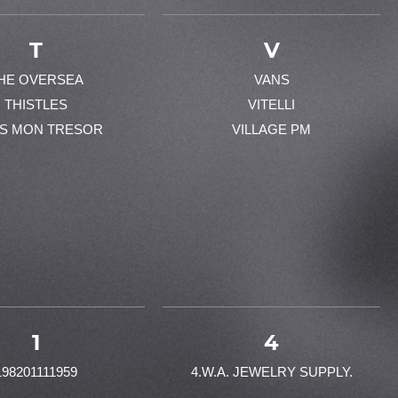
T
V
HE OVERSEA
VANS
THISTLES
VITELLI
ES MON TRESOR
VILLAGE PM
1
4
198201111959
4.W.A. JEWELRY SUPPLY.