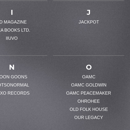
I
J
-D MAGAZINE
JACKPOT
EA BOOKS LTD.
IIUVO
N
O
OON GOONS
OAMC
OTSONORMAL
OAMC GOLDWIN
XO RECORDS
OAMC PEACEMAKER
OHROHEE
OLD FOLK HOUSE
OUR LEGACY