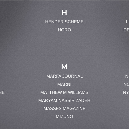
H
0
HENDER SCHEME
I
HORO
ID
M
MARFA JOURNAL
N
MARNI
N
NE
MATTHEW M WILLIAMS
NY
MARYAM NASSIR ZADEH
MASSES MAGAZINE
MIZUNO