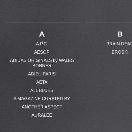
A
B
A.P.C.
BRAIN DEA
AESOP
BROSKI
ADIDAS ORIGINALS by WALES
BONNER
ADIEU PARIS
AETA
ALL BLUES
A MAGAZINE CURATED BY
ANOTHER ASPECT
AURALEE