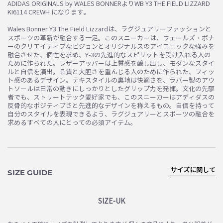
ADIDAS ORIGINALS by WALES BONNERよりWB Y3 THE FIELD LIZZARD
KI6114 CREWH になります。
Wales Bonner Y3 The Field Lizzardは、ラグジュアリーファッションと
スポーツの革新が融合する一足。このスニーカーは、ウェールズ・ボナ
ーのクリエイティブなビジョンとオリジナルスのアイコニックな強みを
融合させた、個性を求め、Y-3の先進的なスピリットを受け入れる人の
ために作られた。レザーアッパーは上質感を醸し出し、モダンなスタイ
ルと自信を演出。品質と大胆さを重んじる人のために作られた、フィッ
ト感のあるデザイン。テキスタイルの裏地は快適さを、ラバー製のアウ
トソールは日常の動きにしっかりとしたグリップ力を発揮。文化の先駆
者でも、ストリートテック愛好家でも、このスニーカーはアディダスの
反骨的なポジティブさと先進的なデザインを称えるもの。自信を持って
自分のスタイルを表現できるよう、ラグジュアリーとスポーツの融合を
求めるすべての人にとっての必須アイテム。
サイズに関して
SIZE GUIDE
SIZE-UK