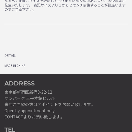
なるべく正確にサイズを計測しておりますが 個々の商品により、多少誤差が
発生いたします。 表記サイズより１から２センチ前後することが御座います
のでご了承下さい。
DETAIL
MADE IN CHINA
ADDRESS
東京都新宿区新宿3-22-12
サンパーク 三平本館ビル7F
来店ご希望の方はアポイントをお願い致します。
Open by appointment only
CONTACT
よりお願い致します。
TEL