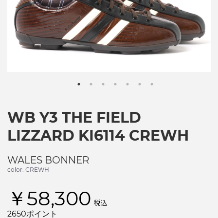
WB Y3 THE FIELD
LIZZARD KI6114 CREWH
WALES BONNER
color: CREWH
￥58,300
税込
2650ポイント