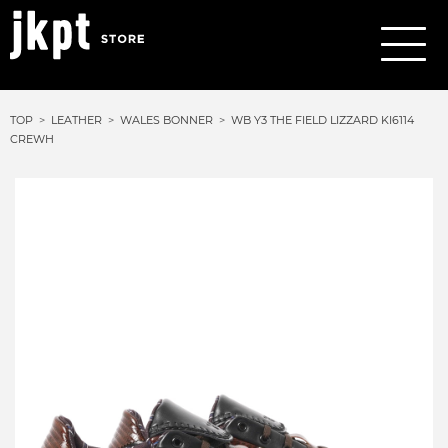
TOP
LEATHER
WALES BONNER
WB Y3 THE FIELD LIZZARD KI6114
CREWH