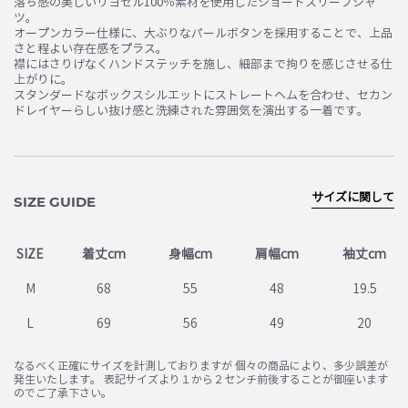
落ち感の美しいリヨセル100％素材を使用したショートスリーブシャ
ツ。
オープンカラー仕様に、大ぶりなパールボタンを採用することで、上品
さと程よい存在感をプラス。
襟にはさりげなくハンドステッチを施し、細部まで拘りを感じさせる仕
上がりに。
スタンダードなボックスシルエットにストレートヘムを合わせ、セカン
ドレイヤーらしい抜け感と洗練された雰囲気を演出する一着です。
サイズに関して
SIZE GUIDE
SIZE
着丈cm
身幅cm
肩幅cm
袖丈cm
M
68
55
48
19.5
L
69
56
49
20
なるべく正確にサイズを計測しておりますが 個々の商品により、多少誤差が
発生いたします。 表記サイズより１から２センチ前後することが御座います
のでご了承下さい。