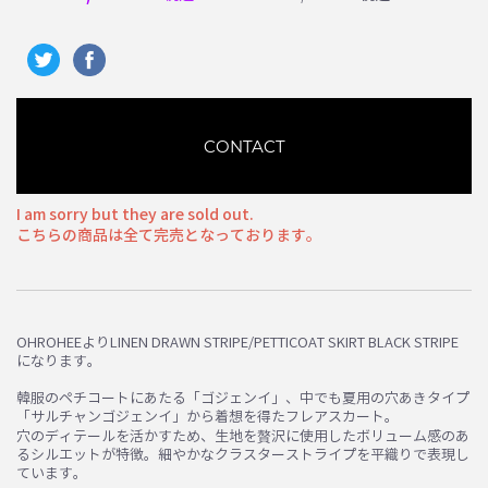
CONTACT
I am sorry but they are sold out.
こちらの商品は全て完売となっております。
OHROHEEよりLINEN DRAWN STRIPE/PETTICOAT SKIRT BLACK STRIPE
になります。
お買い物を続ける
カートへ進む
韓服のペチコートにあたる「ゴジェンイ」、中でも夏用の穴あきタイプ
「サルチャンゴジェンイ」から着想を得たフレアスカート。
穴のディテールを活かすため、生地を贅沢に使用したボリューム感のあ
るシルエットが特徴。細やかなクラスターストライプを平織りで表現し
ています。