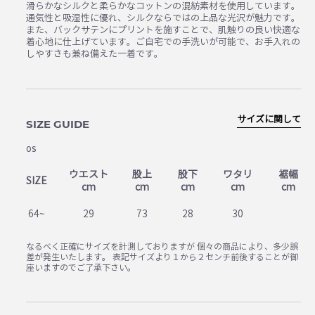
滑らかなシルクと柔らかなコットンの混紡素材を使用しています。
通気性と吸湿性に優れ、シルクならではの上品な光沢が魅力です。
また、バックサテンにプリントを施すことで、肌触りの良い快適な
着心地に仕上げています。ご自宅での手洗いが可能で、お手入れの
しやすさも兼ね備えた一着です。
サイズに関して
SIZE GUIDE
OS
ウエスト
股上
股下
ワタリ
裾幅
SIZE
cm
cm
cm
cm
cm
64~
29
73
28
30
なるべく正確にサイズを計測しておりますが 個々の商品により、多少誤
差が発生いたします。 表記サイズより１から２センチ前後することが御
座いますのでご了承下さい。