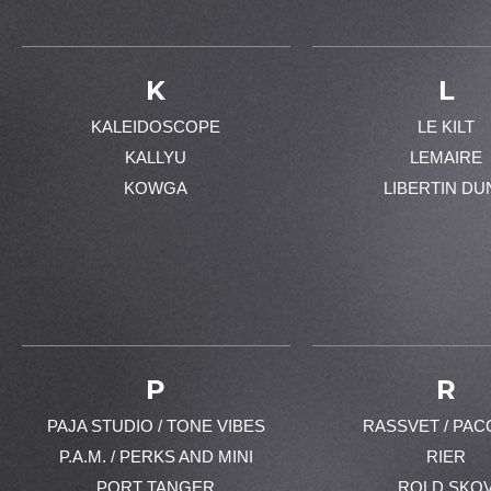
K
L
KALEIDOSCOPE
LE KILT
KALLYU
LEMAIRE
KOWGA
LIBERTIN DU
P
R
PAJA STUDIO / TONE VIBES
RASSVET / PAC
P.A.M. / PERKS AND MINI
RIER
PORT TANGER
ROLD SKO