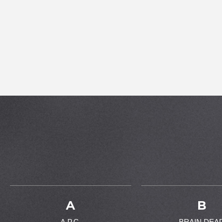
A
B
A.P.C.
BRAIN DEA