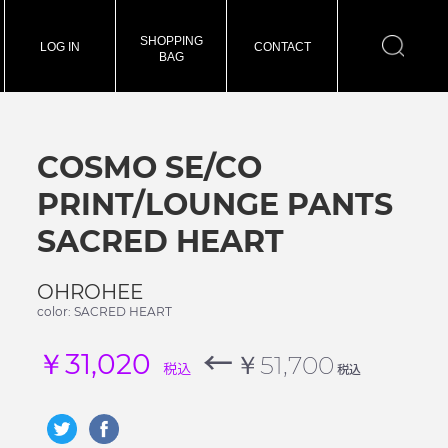
SHOPPING
LOG IN
CONTACT
BAG
COSMO SE/CO
PRINT/LOUNGE PANTS
SACRED HEART
OHROHEE
color: SACRED HEART
←
￥31,020
￥51,700
税込
税込