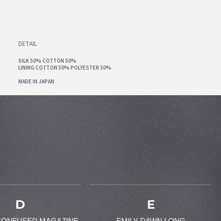
DETAIL
SILK 50% COTTON 50%
LINING COTTON 50% POLYESTER 50%
MADE IN JAPAN
D
E
CONFUSED MAGAZINE
EMILY DAWN LONG