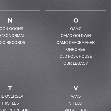
N
O
OON GOONS
OAMC
OTSONORMAL
OAMC GOLDWIN
XO RECORDS
OAMC PEACEMAKER
OHROHEE
OLD FOLK HOUSE
OUR LEGACY
T
V
HE OVERSEA
VANS
THISTLES
VITELLI
ES MON TRESOR
VILLAGE PM