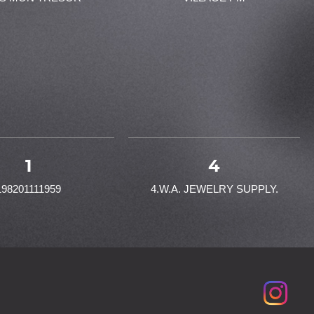
1
4
198201111959
4.W.A. JEWELRY SUPPLY.