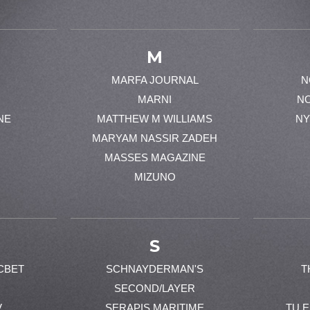
M
MARFA JOURNAL
N
MARNI
N
NE
MATTHEW M WILLIAMS
NY
MARYAM NASSIR ZADEH
MASSES MAGAZINE
MIZUNO
S
CBET
SCHNAYDERMAN'S
T
SECOND/LAYER
V
SERAPIS MARITIME
TU 