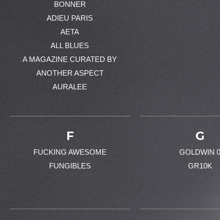
BONNER
ADIEU PARIS
AETA
ALL BLUES
A MAGAZINE CURATED BY
ANOTHER ASPECT
AURALEE
F
G
FUCKING AWESOME
GOLDWIN 
FUNGIBLES
GR10K