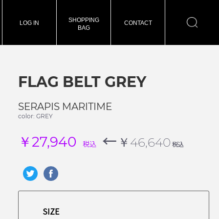
SHOPPING
LOG IN
CONTACT
BAG
FLAG BELT GREY
SERAPIS MARITIME
color: GREY
←
￥27,940
￥46,640
税込
税込