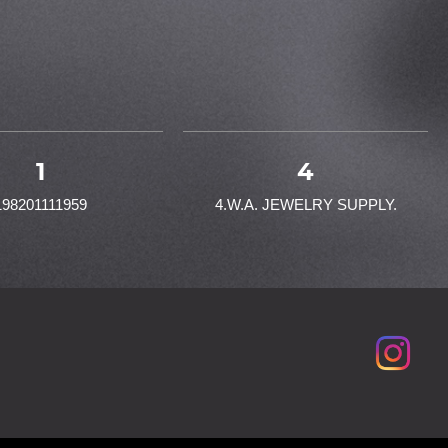
1
4
198201111959
4.W.A. JEWELRY SUPPLY.