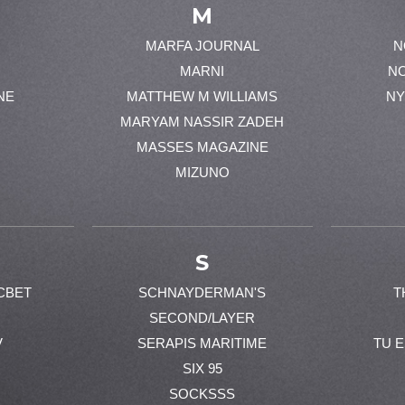
M
MARFA JOURNAL
N
MARNI
N
NE
MATTHEW M WILLIAMS
NY
MARYAM NASSIR ZADEH
MASSES MAGAZINE
MIZUNO
S
CBET
SCHNAYDERMAN'S
T
SECOND/LAYER
V
SERAPIS MARITIME
TU 
SIX 95
SOCKSSS