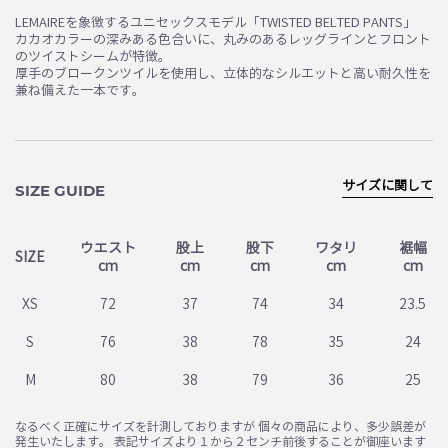
LEMAIREを象徴するユニセックスモデル「TWISTED BELTED PANTS」
カカオカラーの深みある色合いに、丸みのあるレッグラインとフロント
のツイストシームが特徴。
厚手のブロークンツイルを使用し、立体的なシルエットと高い耐久性を
兼ね備えた一本です。
サイズに関して
SIZE GUIDE
ウエスト
股上
股下
ワタリ
裾幅
SIZE
cm
cm
cm
cm
cm
XS
72
37
74
34
23.5
S
76
38
78
35
24
M
80
38
79
36
25
なるべく正確にサイズを計測しておりますが 個々の商品により、多少誤差が
発生いたします。 表記サイズより１から２センチ前後することが御座います