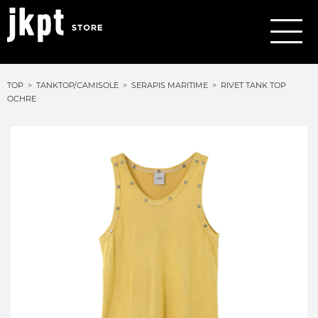
TOP
TANKTOP/CAMISOLE
SERAPIS MARITIME
RIVET TANK TOP
OCHRE