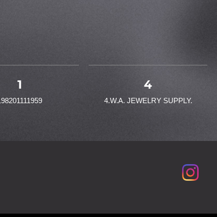
1
4
198201111959
4.W.A. JEWELRY SUPPLY.