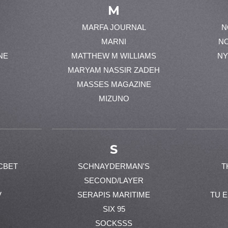
M
MARFA JOURNAL
N
MARNI
N
NE
MATTHEW M WILLIAMS
NY
MARYAM NASSIR ZADEH
MASSES MAGAZINE
MIZUNO
S
CBET
SCHNAYDERMAN'S
T
SECOND/LAYER
V
SERAPIS MARITIME
TU 
SIX 95
SOCKSSS