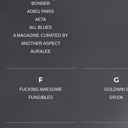
BONNER
ADIEU PARIS
AETA
ALL BLUES
A MAGAZINE CURATED BY
ANOTHER ASPECT
AURALEE
F
G
FUCKING AWESOME
GOLDWIN 
FUNGIBLES
GR10K