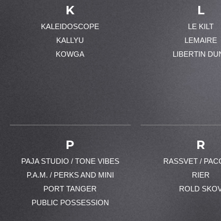
K
L
KALEIDOSCOPE
LE KILT
KALLYU
LEMAIRE
KOWGA
LIBERTIN DU
P
R
PAJA STUDIO / TONE VIBES
RASSVET / PAC
P.A.M. / PERKS AND MINI
RIER
PORT TANGER
ROLD SKO
PUBLIC POSSESSION