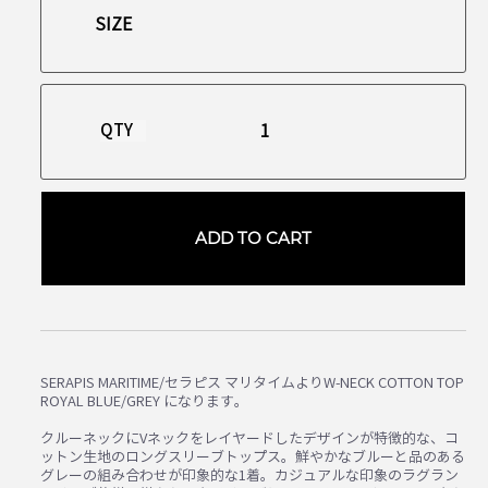
QTY
ADD TO CART
SERAPIS MARITIME/セラピス マリタイムよりW-NECK COTTON TOP
ROYAL BLUE/GREY になります。
クルーネックにVネックをレイヤードしたデザインが特徴的な、コ
ットン生地のロングスリーブトップス。鮮やかなブルーと品のある
グレーの組み合わせが印象的な1着。カジュアルな印象のラグラン