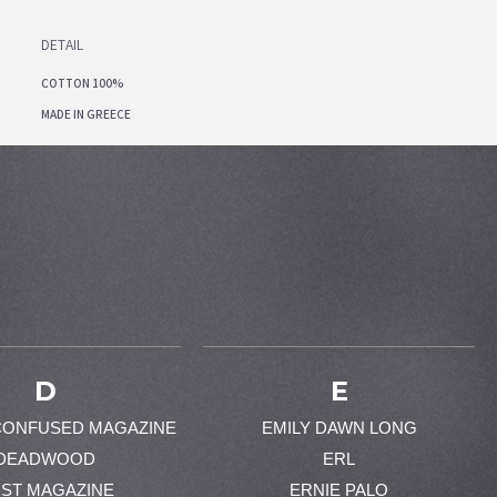
DETAIL
COTTON 100%
MADE IN GREECE
D
E
CONFUSED MAGAZINE
EMILY DAWN LONG
DEADWOOD
ERL
ST MAGAZINE
ERNIE PALO