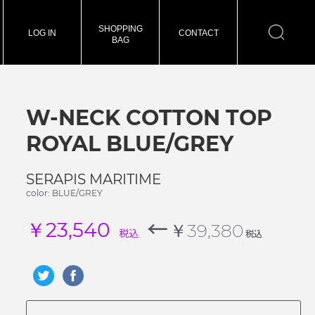
SHOPPING
LOG IN
CONTACT
BAG
W-NECK COTTON TOP
ROYAL BLUE/GREY
SERAPIS MARITIME
color: BLUE/GREY
←
￥23,540
￥39,380
税込
税込