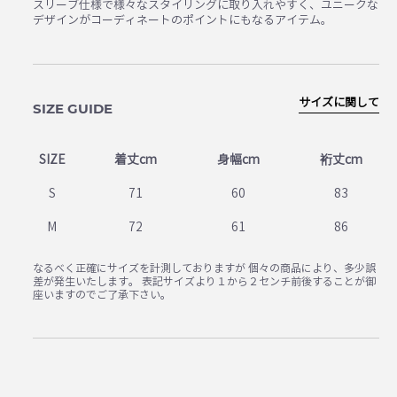
スリーブ仕様で様々なスタイリングに取り入れやすく、ユニークな
デザインがコーディネートのポイントにもなるアイテム。
サイズに関して
SIZE GUIDE
SIZE
着丈cm
身幅cm
裄丈cm
S
71
60
83
M
72
61
86
なるべく正確にサイズを計測しておりますが 個々の商品により、多少誤
差が発生いたします。 表記サイズより１から２センチ前後することが御
座いますのでご了承下さい。