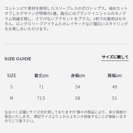
コットンピケ素材を使用したスリーブレスのポロトップス。袖をカット
オフしたデザインが特徴の1着。胸元にはブランドイニシャルのモノグ
ラム刺繡を施し、さりげないアクセントをプラス。1枚での着用はもち
ろん、ロングスリーブアイテムとのレイヤードなど幅広いスタイリング
をお楽しみいただけます。
サイズに関して
SIZE GUIDE
SIZE
着丈cm
身幅cm
肩幅cm
S
71
54
49
M
71.5
58
51
なるべく正確にサイズを計測しておりますが 個々の商品により、多少誤差が
発生いたします。 表記サイズより１から２センチ前後することが御座います
のでご了承下さい。