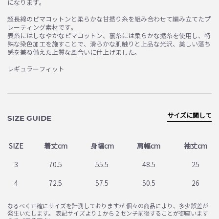
になります。
超長綿のピマコットンと柔らかな甘撚り糸を組み合わせて編み立てたプ
レーティング素材です。
表糸にはしなやかなピマコットン、裏糸には柔らかな撚糸を使用し、特
殊な染色加工を施すことで、滑らかな肌触りと上品な光沢、美しい落ち
感を兼ね備えた上質な風合いに仕上げました。
レギュラーフィット
サイズに関して
SIZE GUIDE
SIZE
着丈cm
身幅cm
肩幅cm
袖丈cm
3
70.5
55.5
48.5
25
4
72.5
57.5
50.5
26
なるべく正確にサイズを計測しておりますが 個々の商品により、多少誤差が
発生いたします。 表記サイズより１から２センチ前後することが御座います