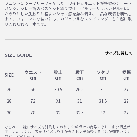
フロントにツープリーツを配した、ワイドシルエットが特徴のショート
パンツ。グレー調のバスケット織りで仕上げたウールリネン混素材は、
さらりとした肌触りと程よいシャリ感を兼ね備え、上品な表情を演出し
ます。フォーマルな装いにも、カジュアルなスタイリングにも自然に取
り入れられる一本です。
サイズに関して
SIZE GUIDE
ウエスト
股上
股下
ワタリ
裾幅
SIZE
cm
cm
cm
cm
cm
26
66
30.5
26.5
31
27
28
72
31
31
31.5
27
30
78
32
32.5
32
27
なるべく正確にサイズを計測しておりますが 個々の商品により、多少誤差が
発生いたします。 表記サイズより１から２センチ前後することが御座います
のでご了承下さい。