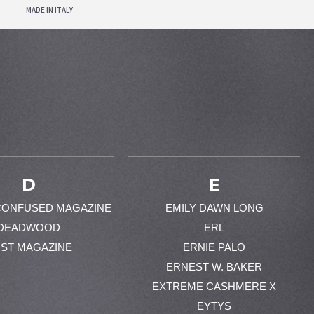
MADE IN ITALY
D
E
CONFUSED MAGAZINE
EMILY DAWN LONG
DEADWOOD
ERL
ST MAGAZINE
ERNIE PALO
ERNEST W. BAKER
EXTREME CASHMERE X
EYTYS