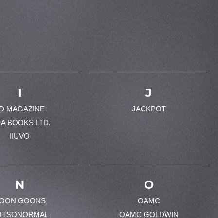
I
J
-D MAGAZINE
JACKPOT
EA BOOKS LTD.
IIUVO
N
O
OON GOONS
OAMC
OTSONORMAL
OAMC GOLDWIN