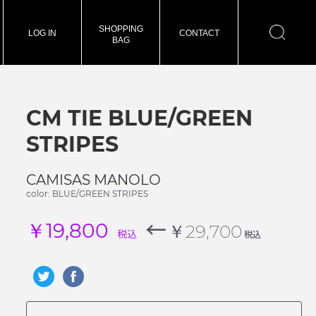
SHOPPING
LOG IN
CONTACT
BAG
CM TIE BLUE/GREEN
STRIPES
CAMISAS MANOLO
color: BLUE/GREEN STRIPES
←
￥19,800
￥29,700
税込
税込