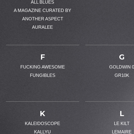
ALL BLUES
A MAGAZINE CURATED BY
ANOTHER ASPECT
AURALEE
F
G
FUCKING AWESOME
GOLDWIN 
FUNGIBLES
GR10K
K
L
KALEIDOSCOPE
LE KILT
KALLYU
LEMAIRE