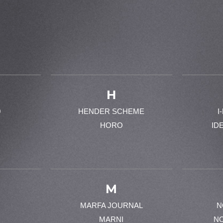
H
0
HENDER SCHEME
I
HORO
ID
M
MARFA JOURNAL
N
MARNI
N