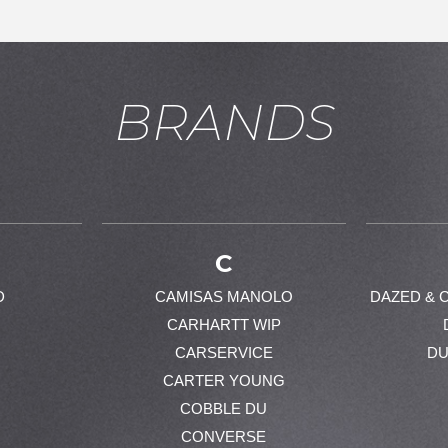
BRANDS
お買い物を続ける
カートへ進む
C
D
CAMISAS MANOLO
DAZED & 
CARHARTT WIP
CARSERVICE
DU
CARTER YOUNG
COBBLE DU
CONVERSE