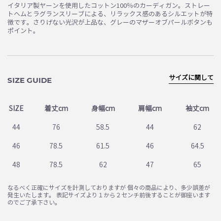
イタリア製ヤーンを使用したコットン100％のカーディガン。ストレー
トヘムとラグランスリーブによる、リラックス感のあるシルエットが特
徴です。さりげない光沢が上品な、グレーのマザーオブパールボタンも
ポイント。
サイズに関して
SIZE GUIDE
SIZE
着丈cm
身幅cm
肩幅cm
袖丈cm
44
76
58.5
44
62
46
78.5
61.5
46
64.5
48
78.5
62
47
65
なるべく正確にサイズを計測しておりますが 個々の商品により、多少誤差が
発生いたします。 表記サイズより１から２センチ前後することが御座います
のでご了承下さい。