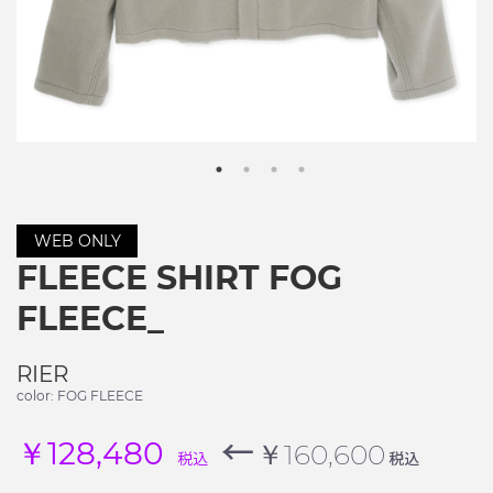
WEB ONLY
FLEECE SHIRT FOG
FLEECE_
RIER
color: FOG FLEECE
←
￥128,480
￥160,600
税込
税込