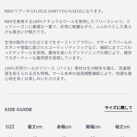
お買い物を続ける
カートへ進む
RIER/リアーからFLEECE SHIRT FOG FLEECEになります。
RIERを象徴する100％ナチュラルウールを使用したフリースシャツ。ミ
ッドシーズンに最適な一着で、非常に軽量ながら、ふんわりとした柔ら
かな風合いが魅力です。
生地の製作から仕立てまでをオーストリアで行い、マザーオブパールの
ボタンや背面に配されたユーティリティフックなど、細部にまでこだわ
ったディテールを採用。裏地を省いたアンライニング仕様により、軽快
でスポーティーな着用感を実現しています。
100％天然ウールのフリース（パイル）素材は生分解性を備え、洗濯頻
度を抑えられる点も特徴。ウール本来の温度調整機能により、快適な着
心地を長くお楽しみいただけます。
サイズに関して
SIZE GUIDE
SIZE
着丈cm
身幅cm
肩幅cm
袖丈cm