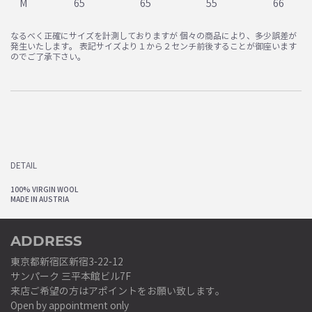
M
65
65
55
66
なるべく正確にサイズを計測しておりますが 個々の商品により、多少誤差が
発生いたします。 表記サイズより１から２センチ前後することが御座います
のでご了承下さい。
DETAIL
100% VIRGIN WOOL
MADE IN AUSTRIA
ADDRESS
東京都新宿区新宿3-22-12
サンパーク 三平本館ビル7F
来店ご希望の方はアポイントをお願い致します。
Open by appointment only