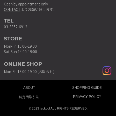
Open by appointment only
CONTACT
よりお願い致します。
TEL
03-3352-6912
STORE
Mon-Fri 15:00-19:00
Sat,Sun 14:00-19:00
ONLINE SHOP
Mon-Fri 13:00-19:00 (お問合せ)
ABOUT
SHOPPING GUIDE
PRIVACY POLICY
特定商取引法
© 2023 jackpot ALL RIGHTS RESERVED.