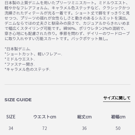
日本製の上質デニムを用いたプリーツミニスカート。ミドルウエスト、
お買い物を続ける
カートへ進む
軽やかなフレアフォルム、キャラメル色ステッチなど、クラシックかつ
洗練されたディテールが光る一着です。ショート丈で脚をすっきりと見
せつつ、プリーツの揺れが女性らしさと動きのあるシルエットを演出。
デニムならではの丈夫さと馴染みの良さで、カジュアルからきれいめま
で幅広くスタイリング可能です。綿98%、ポリウレタン2%の混紡で、
穿き心地にも配慮された作り。季節を問わず、デイリーのワードローブ
に取り入れやすい万能スカートです。バックポケット無し。
*日本製デニム.
*ショートカット、軽いフレアー.
*ミドルウエスト.
*ファスナー開き.
*キャラメル色のステッチ.
サイズに関して
SIZE GUIDE
SIZE
ウエストcm
総丈cm
裾幅cm
34
72
36
50