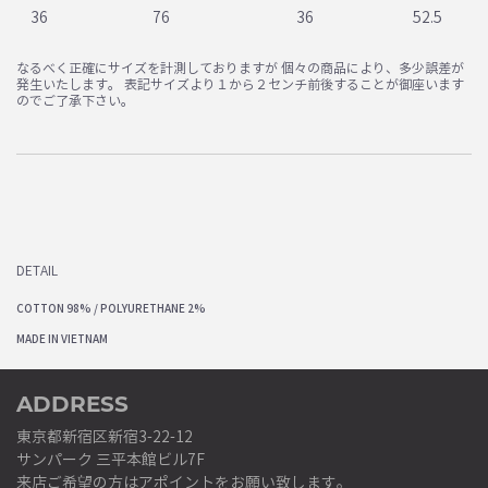
36
76
36
52.5
なるべく正確にサイズを計測しておりますが 個々の商品により、多少誤差が
発生いたします。 表記サイズより１から２センチ前後することが御座います
のでご了承下さい。
DETAIL
COTTON 98% / POLYURETHANE 2%
MADE IN VIETNAM
ADDRESS
東京都新宿区新宿3-22-12
サンパーク 三平本館ビル7F
来店ご希望の方はアポイントをお願い致します。